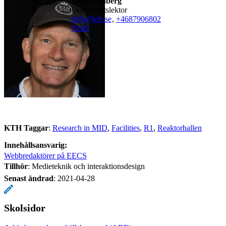
Leif Handberg
universitetslektor
leifh@kth.se
,
+468790
6802
Profil
KTH Taggar
:
Research in MID
Facilities
R1
Reaktorhallen
Innehållsansvarig:
Webbredaktörer på EECS
Tillhör
: Medieteknik och interaktionsdesign
Senast ändrad
:
2021-04-28
Skolsidor