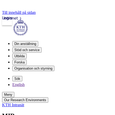
Till innehåll på sidan
Login
Intranet
Din anställning
Stöd och service
Utbilda
Forska
Organisation och styrning
Sök
English
Meny
Our Research Environments
KTH Intranät