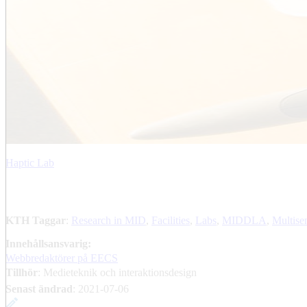
Haptic Lab
KTH Taggar
:
Research in MID
Facilities
Labs
MIDDLA
Multise
Innehållsansvarig:
Webbredaktörer på EECS
Tillhör
: Medieteknik och interaktionsdesign
Senast ändrad
:
2021-07-06