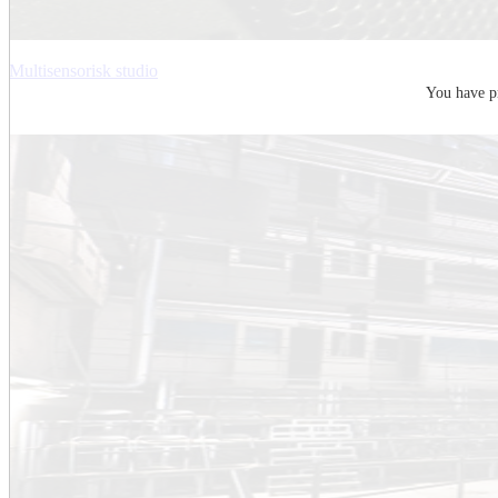
Multisensorisk studio
You have pr