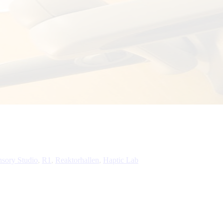
nsory Studio
R1
Reaktorhallen
Haptic Lab