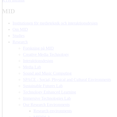
KTH Intranät
MID
Institutionen för medieteknik och interaktionsdesign
Om MID
Studies
Research
Forskning på MID
Creative Media Technology
Interaktionsdesign
Media Lab
Sound and Music Computing
SPACE - Social, Physical and Cultural Environments
Sustainable Futures Lab
Technology Enhanced Learning
Immersive Technologies Lab
Our Research Environments
Research environments