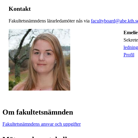
Kontakt
Fakultetsnämndens lärarledamöter nås via
facultyboard@abe.kth.s
Emelie
Sekret
lednin
Profil
Om fakultetsnämnden
Fakultetsnämndens ansvar och uppgifter