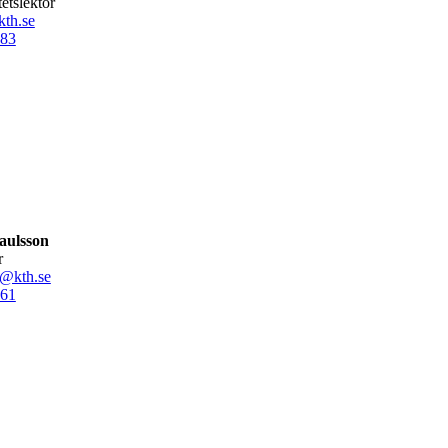
tetslektor
th.se
83
aulsson
r
n@kth.se
61