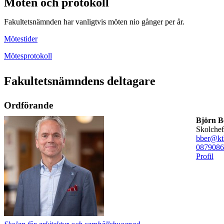
Möten och protokoll
Fakultetsnämnden har vanligtvis möten nio gånger per år.
Mötestider
Mötesprotokoll
Fakultetsnämndens deltagare
Ordförande
Björn B
skolche
bber@kt
08790
86
Profil