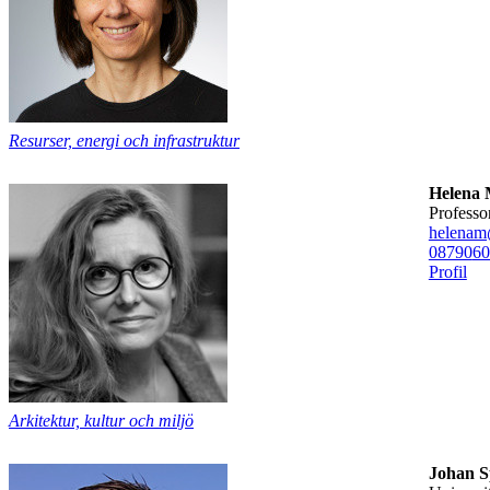
Resurser, energi och infrastruktur
Helena 
professo
helenam
08790
60
Profil
Arkitektur, kultur och miljö
Johan S