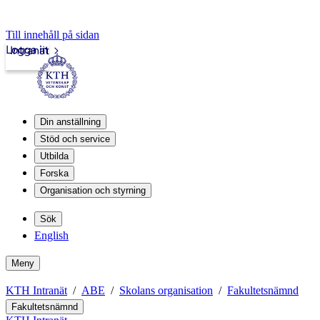
Till innehåll på sidan
Logga in
Intranät
Din anställning
Stöd och service
Utbilda
Forska
Organisation och styrning
Sök
English
Meny
KTH Intranät
ABE
Skolans organisation
Fakultetsnämnd
Fakultetsnämnd