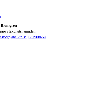
e
 Blomgren
erare i fakultetsnämnden
gsstod@abe.kth.se
,
08790
8654