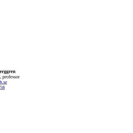
erggren
f, professor
h.se
58