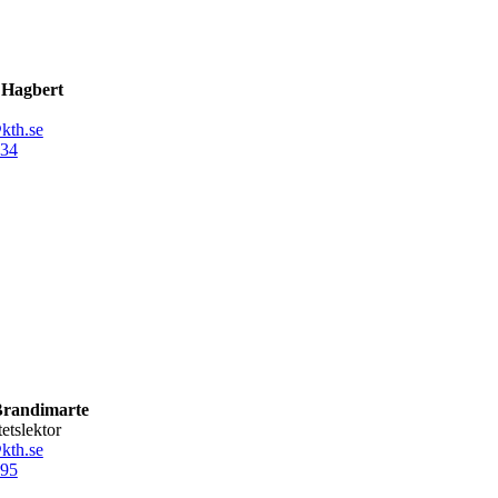
a Hagbert
kth.se
34
Brandimarte
tetslektor
kth.se
95