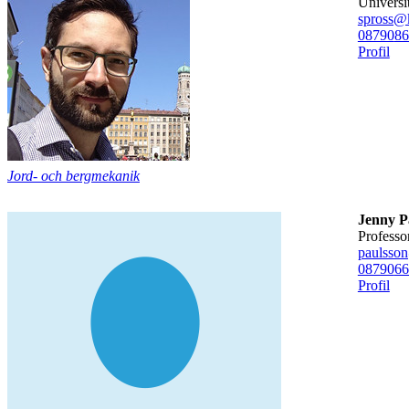
universi
spross@k
08790
86
Profil
Jord- och bergmekanik
Jenny P
professo
paulsso
08790
66
Profil