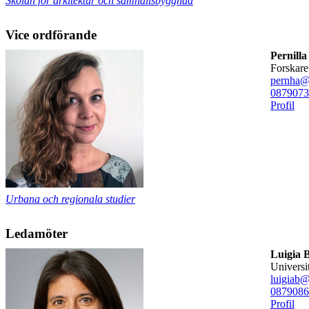
Skolan för arkitektur och samhällsbyggnad
Vice ordförande
Pernill
forskare
pernha@
08790
73
Profil
Urbana och regionala studier
Ledamöter
Luigia 
universi
luigiab@
08790
86
Profil