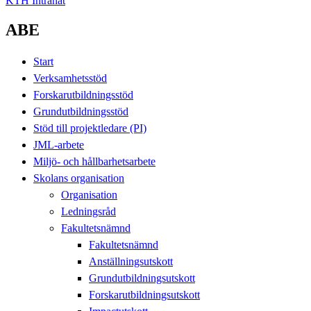
KTH Intranät
ABE
Start
Verksamhetsstöd
Forskarutbildningsstöd
Grundutbildningsstöd
Stöd till projektledare (PI)
JML-arbete
Miljö- och hållbarhetsarbete
Skolans organisation
Organisation
Ledningsråd
Fakultetsnämnd
Fakultetsnämnd
Anställningsutskott
Grundutbildningsutskott
Forskarutbildningsutskott