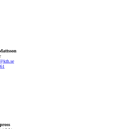
Mattsson
r
@kth.se
61
pross