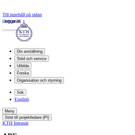
Till innehåll på sidan
Logga in
Intranät
Din anställning
Stöd och service
Utbilda
Forska
Organisation och styrning
Sök
English
Meny
Stöd till projektledare (PI)
KTH Intranät