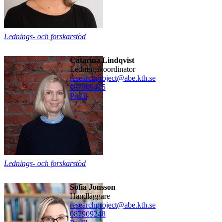
Lednings- och forskarstöd
Catarina Lindqvist
ledningskoordinator
researchproject@abe.kth.se
08790
9415
Profil
Lednings- och forskarstöd
Sofia Jonsson
Handläggare
researchproject@abe.kth.se
08790
9248