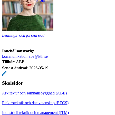
Profil
Lednings- och forskarstöd
Innehållsansvarig:
kommunikation-abe@kth.se
Tillhör
: ABE
Senast ändrad
:
2026-05-19
Skolsidor
Arkitektur och samhällsbyggnad (ABE)
Elektroteknik och datavetenskap (EECS)
Industriell teknik och management (ITM)