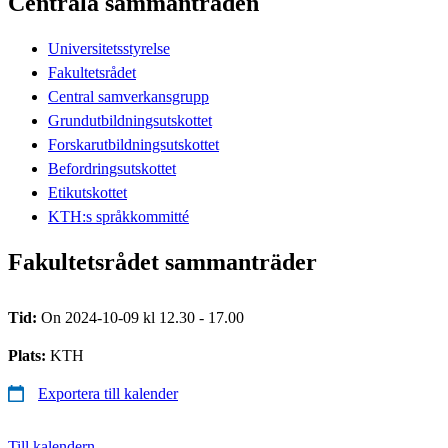
Centrala sammanträden
Universitetsstyrelse
Fakultetsrådet
Central samverkansgrupp
Grundutbildningsutskottet
Forskarutbildningsutskottet
Befordringsutskottet
Etikutskottet
KTH:s språkkommitté
Fakultetsrådet sammanträder
Tid:
On 2024-10-09 kl 12.30 - 17.00
Plats:
KTH
Exportera till kalender
Till kalendern