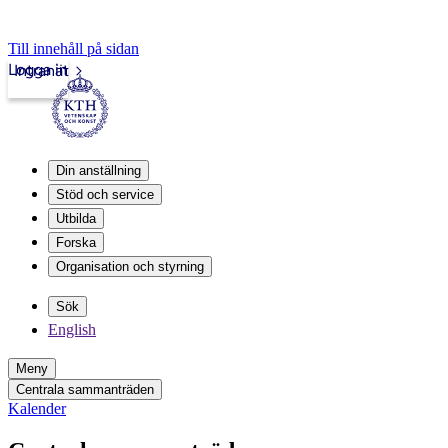
Till innehåll på sidan
Logga in
Intranät
Din anställning
Stöd och service
Utbilda
Forska
Organisation och styrning
Sök
English
Meny
Centrala sammanträden
Kalender