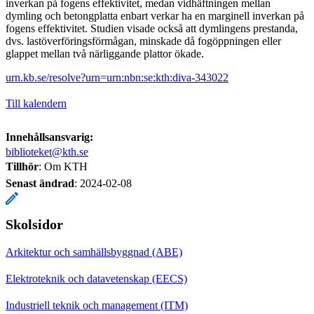
inverkan på fogens effektivitet, medan vidhäftningen mellan
dymling och betongplatta enbart verkar ha en marginell inverkan på
fogens effektivitet. Studien visade också att dymlingens prestanda,
dvs. lastöverföringsförmågan, minskade då fogöppningen eller
glappet mellan två närliggande plattor ökade.
urn.kb.se/resolve?urn=urn:nbn:se:kth:diva-343022
Till kalendern
Innehållsansvarig:
biblioteket@kth.se
Tillhör
: Om KTH
Senast ändrad
:
2024-02-08
Skolsidor
Arkitektur och samhällsbyggnad (ABE)
Elektroteknik och datavetenskap (EECS)
Industriell teknik och management (ITM)