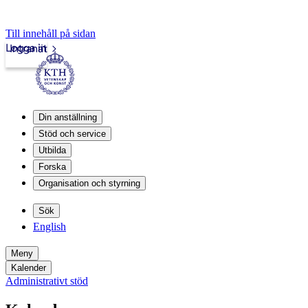
Till innehåll på sidan
Logga in
Intranät
Din anställning
Stöd och service
Utbilda
Forska
Organisation och styrning
Sök
English
Meny
Kalender
Administrativt stöd