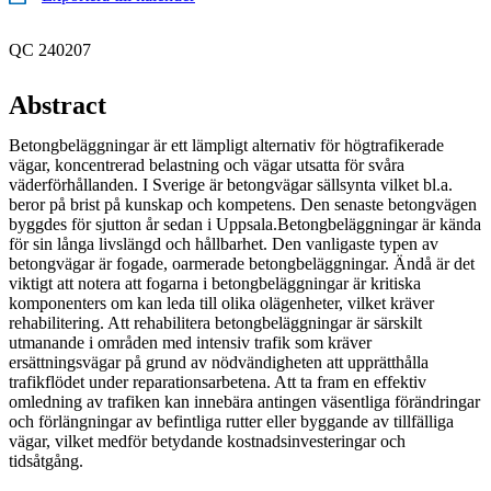
QC 240207
Abstract
Betongbeläggningar är ett lämpligt alternativ för högtrafikerade
vägar, koncentrerad belastning och vägar utsatta för svåra
väderförhållanden. I Sverige är betongvägar sällsynta vilket bl.a.
beror på brist på kunskap och kompetens. Den senaste betongvägen
byggdes för sjutton år sedan i Uppsala.Betongbeläggningar är kända
för sin långa livslängd och hållbarhet. Den vanligaste typen av
betongvägar är fogade, oarmerade betongbeläggningar. Ändå är det
viktigt att notera att fogarna i betongbeläggningar är kritiska
komponenters om kan leda till olika olägenheter, vilket kräver
rehabilitering. Att rehabilitera betongbeläggningar är särskilt
utmanande i områden med intensiv trafik som kräver
ersättningsvägar på grund av nödvändigheten att upprätthålla
trafikflödet under reparationsarbetena. Att ta fram en effektiv
omledning av trafiken kan innebära antingen väsentliga förändringar
och förlängningar av befintliga rutter eller byggande av tillfälliga
vägar, vilket medför betydande kostnadsinvesteringar och
tidsåtgång.