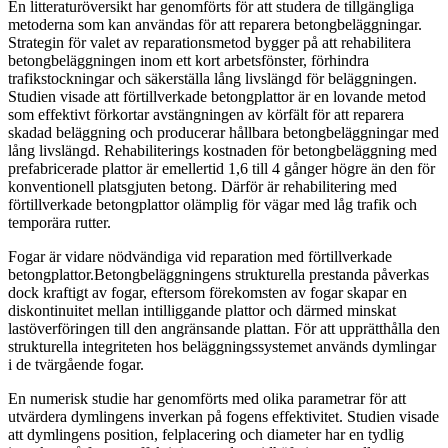
En litteraturöversikt har genomförts för att studera de tillgängliga
metoderna som kan användas för att reparera betongbeläggningar.
Strategin för valet av reparationsmetod bygger på att rehabilitera
betongbeläggningen inom ett kort arbetsfönster, förhindra
trafikstockningar och säkerställa lång livslängd för beläggningen.
Studien visade att förtillverkade betongplattor är en lovande metod
som effektivt förkortar avstängningen av körfält för att reparera
skadad beläggning och producerar hållbara betongbeläggningar med
lång livslängd. Rehabiliterings kostnaden för betongbeläggning med
prefabricerade plattor är emellertid 1,6 till 4 gånger högre än den för
konventionell platsgjuten betong. Därför är rehabilitering med
förtillverkade betongplattor olämplig för vägar med låg trafik och
temporära rutter.
Fogar är vidare nödvändiga vid reparation med förtillverkade
betongplattor.Betongbeläggningens strukturella prestanda påverkas
dock kraftigt av fogar, eftersom förekomsten av fogar skapar en
diskontinuitet mellan intilliggande plattor och därmed minskat
lastöverföringen till den angränsande plattan. För att upprätthålla den
strukturella integriteten hos beläggningssystemet används dymlingar
i de tvärgående fogar.
En numerisk studie har genomförts med olika parametrar för att
utvärdera dymlingens inverkan på fogens effektivitet. Studien visade
att dymlingens position, felplacering och diameter har en tydlig