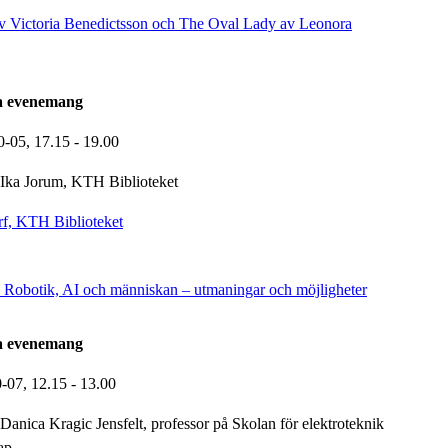
v Victoria Benedictsson och The Oval Lady av Leonora
la evenemang
0-05,
17.15
- 19.00
Ika Jorum, KTH Biblioteket
f, KTH Biblioteket
 Robotik, AI och människan – utmaningar och möjligheter
la evenemang
0-07,
12.15
- 13.00
Danica Kragic Jensfelt, professor på Skolan för elektroteknik
ap