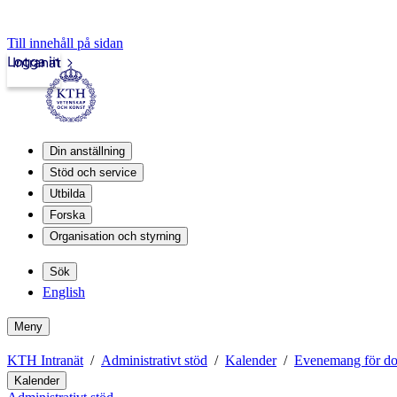
Till innehåll på sidan
Logga in
Intranät
Din anställning
Stöd och service
Utbilda
Forska
Organisation och styrning
Sök
English
Meny
KTH Intranät
Administrativt stöd
Kalender
Evenemang för dok
Kalender