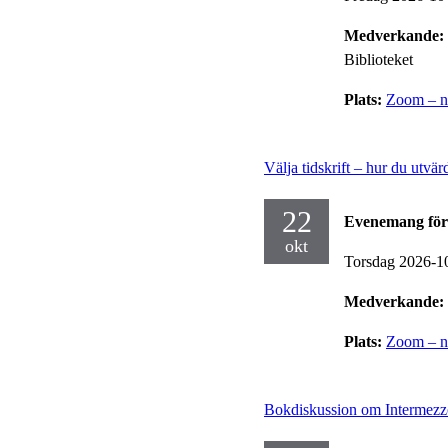
Medverkande:
Biblioteket
Plats:
Zoom – no
Välja tidskrift – hur du utvär
22
Evenemang för
okt
Torsdag 2026-1
Medverkande:
Plats:
Zoom – no
Bokdiskussion om Intermezz