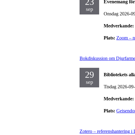
23
Evenemang för
sep
Onsdag 2026-0
Medverkande:
Plats:
Zoom – no
Bokdiskussion om Djurfarm
29
Bibliotekets al
sep
Tisdag 2026-09
Medverkande:
Plats:
Geisendor
Zotero – referenshantering 