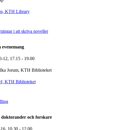
n, KTH Library
ingar i att skriva noveller
la evenemang
0-12,
17.15
- 19.00
Ika Jorum, KTH Biblioteket
f, KTH Biblioteket
dling
 doktorander och forskare
-16,
10.30
- 12.00