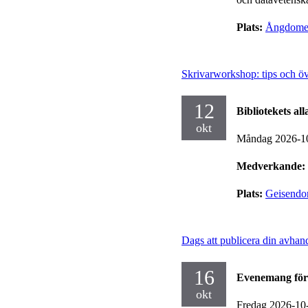
Plats:
Ångdome
Skrivarworkshop: tips och övn
12
Bibliotekets al
okt
Måndag 2026-1
Medverkande:
Plats:
Geisendor
Dags att publicera din avhan
16
Evenemang för
okt
Fredag 2026-10