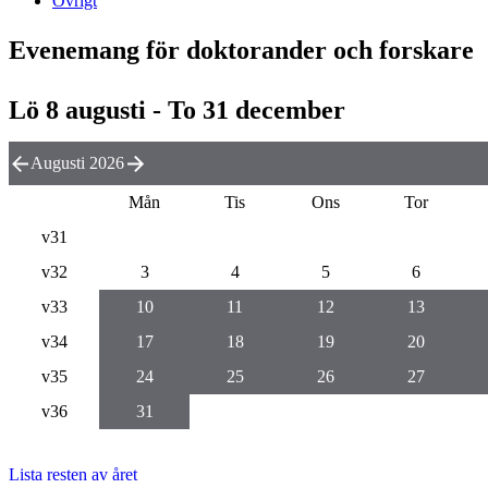
Övrigt
Evenemang för doktorander och forskare
Lö 8 augusti - To 31 december
Augusti 2026
Mån
Tis
Ons
Tor
v31
v32
3
4
5
6
v33
10
11
12
13
v34
17
18
19
20
v35
24
25
26
27
v36
31
Lista resten av året