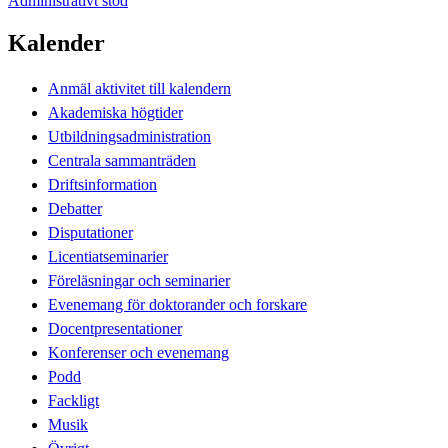
Administrativt stöd
Kalender
Anmäl aktivitet till kalendern
Akademiska högtider
Utbildningsadministration
Centrala sammanträden
Driftsinformation
Debatter
Disputationer
Licentiatseminarier
Föreläsningar och seminarier
Evenemang för doktorander och forskare
Docentpresentationer
Konferenser och evenemang
Podd
Fackligt
Musik