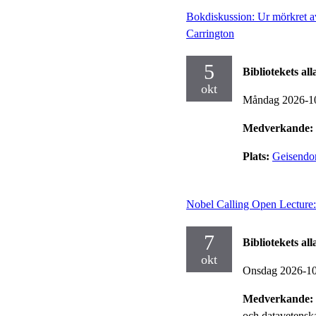
Bokdiskussion: Ur mörkret a
Carrington
5
Bibliotekets al
okt
Måndag 2026-1
Medverkande:
Plats:
Geisendor
Nobel Calling Open Lecture:
7
Bibliotekets al
okt
Onsdag 2026-1
Medverkande:
och datavetensk