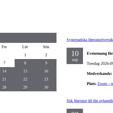
Systematiska litteraturöversik
Fre
Lör
Sön
10
Evenemang för
1
2
sep
7
8
9
Torsdag 2026-0
14
15
16
Medverkande:
21
22
23
Plats:
Zoom – no
28
29
30
Sök litteratur till din avhandl