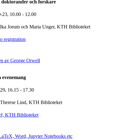
 doktorander och forskare
9-23,
10.00
- 12.00
Ika Jorum och Maria Unger, KTH Biblioteket
 registration
en av George Orwell
la evenemang
-29,
16.15
- 17.30
Therese Lind, KTH Biblioteket
f, KTH Biblioteket
i LaTeX, Word, Jupyter Notebooks etc