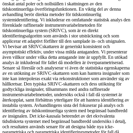
önskat antal poler och nollställen i skattningen av den
tidskontinuerliga överföringsfunktionen. En viktig del av denna
avhandling berör direkta metoder för tidskontinuerlig
systemidentifiering. Vi inkluderar en omfattande statistisk analys den
förenklade raffinerade instrumentvariabelmetoden för
tidskontinuerliga system (SRIVC), som är en direkt
identifieringsalgoritm som används i stor utsträckning och som
applicerar ett adaptivt förfilter till den samplade in- och utsignalen.
Vi bevisar att SRIVCskattaren är generiskt konsistent och
asymptotiskt effektiv, under vissa milda antaganden. Vi presenterar
även villkor under vilka detta antagande inte är uppfyllt. En utökad
analys är inkluderad för fallet då modellen är överparametriserad.
Senare så föreslår och analyserar vi även de statistiska egenskaperna
av en utökning av SRIVC-skattaren som kan hantera insignaler som
inte kan interpoleras exakt via rekonstruktioner som använder sig av
hållkretsar. Den typiska SRIVC-skattaren och dess utökning för
godtyckliga insignaler, tillsammans med andra raffinerade
instrumentvariabelmetoder, undersöks också i fall då systemet är
återkopplat, samt förbättras ytterligare för att hantera identifiering av
instabila system. Avhandlingens sista del fokuserar på analys och
identifiering av tidskontinuerliga system med begränsad bandbredd
av insignalen. Det icke-kausala beteendet av det ekvivalenta
tidsdiskreta systemet med begränsad bandbredd undersöks i detalj,
och resultaten används senare för att designa både nya icke-
parametriska och parametriska identifieringsmetoder för fall då