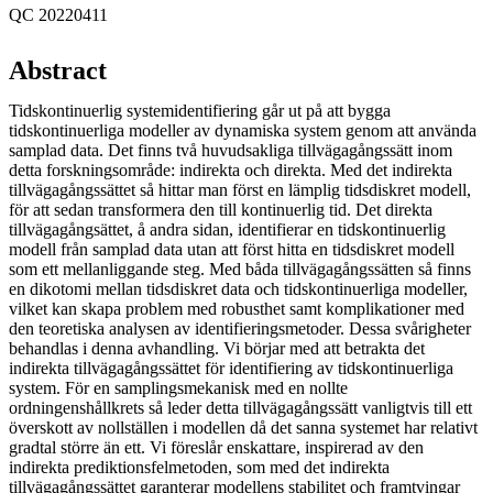
QC 20220411
Abstract
Tidskontinuerlig systemidentifiering går ut på att bygga
tidskontinuerliga modeller av dynamiska system genom att använda
samplad data. Det finns två huvudsakliga tillvägagångssätt inom
detta forskningsområde: indirekta och direkta. Med det indirekta
tillvägagångssättet så hittar man först en lämplig tidsdiskret modell,
för att sedan transformera den till kontinuerlig tid. Det direkta
tillvägagångsättet, å andra sidan, identifierar en tidskontinuerlig
modell från samplad data utan att först hitta en tidsdiskret modell
som ett mellanliggande steg. Med båda tillvägagångssätten så finns
en dikotomi mellan tidsdiskret data och tidskontinuerliga modeller,
vilket kan skapa problem med robusthet samt komplikationer med
den teoretiska analysen av identifieringsmetoder. Dessa svårigheter
behandlas i denna avhandling. Vi börjar med att betrakta det
indirekta tillvägagångssättet för identifiering av tidskontinuerliga
system. För en samplingsmekanisk med en nollte
ordningenshållkrets så leder detta tillvägagångssätt vanligtvis till ett
överskott av nollställen i modellen då det sanna systemet har relativt
gradtal större än ett. Vi föreslår enskattare, inspirerad av den
indirekta prediktionsfelmetoden, som med det indirekta
tillvägagångssättet garanterar modellens stabilitet och framtvingar