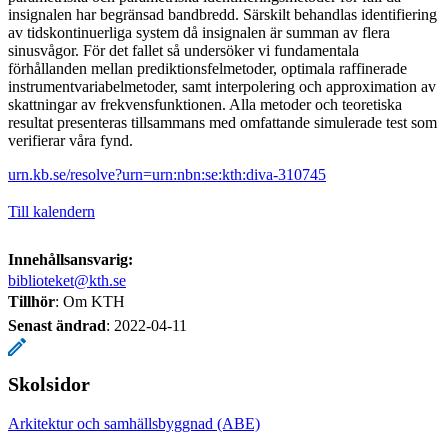
insignalen har begränsad bandbredd. Särskilt behandlas identifiering
av tidskontinuerliga system då insignalen är summan av flera
sinusvågor. För det fallet så undersöker vi fundamentala
förhållanden mellan prediktionsfelmetoder, optimala raffinerade
instrumentvariabelmetoder, samt interpolering och approximation av
skattningar av frekvensfunktionen. Alla metoder och teoretiska
resultat presenteras tillsammans med omfattande simulerade test som
verifierar våra fynd.
urn.kb.se/resolve?urn=urn:nbn:se:kth:diva-310745
Till kalendern
Innehållsansvarig:
biblioteket@kth.se
Tillhör
: Om KTH
Senast ändrad
:
2022-04-11
Skolsidor
Arkitektur och samhällsbyggnad (ABE)