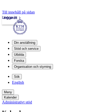
Till innehåll på sidan
Logga in
Intranät
Din anställning
Stöd och service
Utbilda
Forska
Organisation och styrning
Sök
English
Meny
Kalender
Administrativt stöd