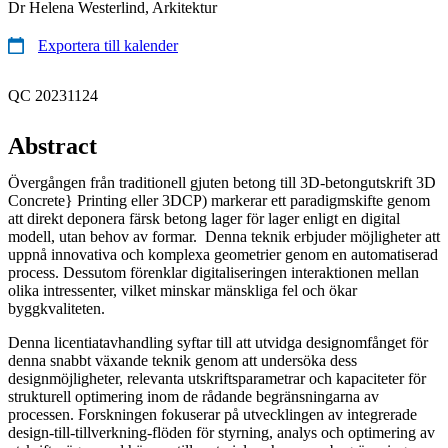
Dr Helena Westerlind, Arkitektur
Exportera till kalender
QC 20231124
Abstract
Övergången från traditionell gjuten betong till 3D-betongutskrift 3D
Concrete} Printing eller 3DCP) markerar ett paradigmskifte genom
att direkt deponera färsk betong lager för lager enligt en digital
modell, utan behov av formar. Denna teknik erbjuder möjligheter att
uppnå innovativa och komplexa geometrier genom en automatiserad
process. Dessutom förenklar digitaliseringen interaktionen mellan
olika intressenter, vilket minskar mänskliga fel och ökar
byggkvaliteten.
Denna licentiatavhandling syftar till att utvidga designomfånget för
denna snabbt växande teknik genom att undersöka dess
designmöjligheter, relevanta utskriftsparametrar och kapaciteter för
strukturell optimering inom de rådande begränsningarna av
processen. Forskningen fokuserar på utvecklingen av integrerade
design-till-tillverkning-flöden för styrning, analys och optimering av