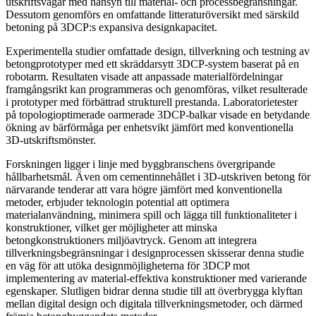
utskriftsvägar med hänsyn till material- och processbegränsningar.
Dessutom genomförs en omfattande litteraturöversikt med särskild
betoning på 3DCP:s expansiva designkapacitet.
Experimentella studier omfattade design, tillverkning och testning av
betongprototyper med ett skräddarsytt 3DCP-system baserat på en
robotarm. Resultaten visade att anpassade materialfördelningar
framgångsrikt kan programmeras och genomföras, vilket resulterade
i prototyper med förbättrad strukturell prestanda. Laboratorietester
på topologioptimerade oarmerade 3DCP-balkar visade en betydande
ökning av bärförmåga per enhetsvikt jämfört med konventionella
3D-utskriftsmönster.
Forskningen ligger i linje med byggbranschens övergripande
hållbarhetsmål. Även om cementinnehållet i 3D-utskriven betong för
närvarande tenderar att vara högre jämfört med konventionella
metoder, erbjuder teknologin potential att optimera
materialanvändning, minimera spill och lägga till funktionaliteter i
konstruktioner, vilket ger möjligheter att minska
betongkonstruktioners miljöavtryck. Genom att integrera
tillverkningsbegränsningar i designprocessen skisserar denna studie
en väg för att utöka designmöjligheterna för 3DCP mot
implementering av material-effektiva konstruktioner med varierande
egenskaper. Slutligen bidrar denna studie till att överbrygga klyftan
mellan digital design och digitala tillverkningsmetoder, och därmed