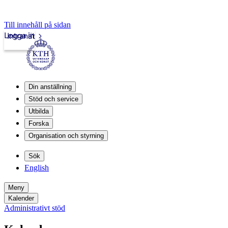
Till innehåll på sidan
Logga in
Intranät
Din anställning
Stöd och service
Utbilda
Forska
Organisation och styrning
Sök
English
Meny
Kalender
Administrativt stöd