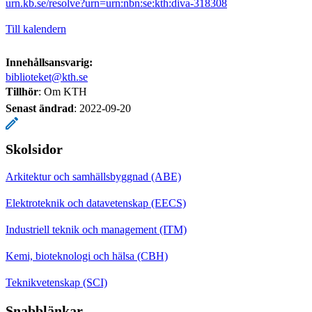
urn.kb.se/resolve?urn=urn:nbn:se:kth:diva-318308
Till kalendern
Innehållsansvarig:
biblioteket@kth.se
Tillhör
: Om KTH
Senast ändrad
:
2022-09-20
Skolsidor
Arkitektur och samhällsbyggnad (ABE)
Elektroteknik och datavetenskap (EECS)
Industriell teknik och management (ITM)
Kemi, bioteknologi och hälsa (CBH)
Teknikvetenskap (SCI)
Snabblänkar