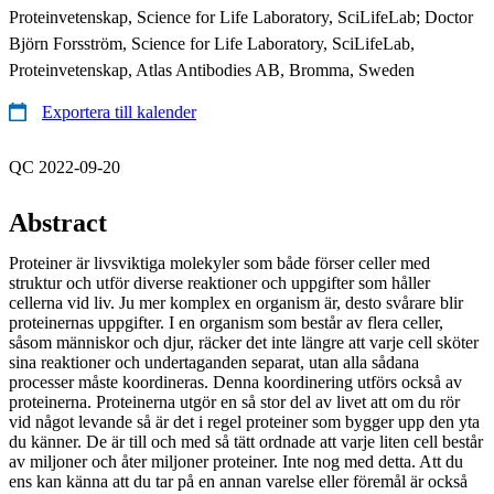
Proteinvetenskap, Science for Life Laboratory, SciLifeLab; Doctor
Björn Forsström, Science for Life Laboratory, SciLifeLab,
Proteinvetenskap, Atlas Antibodies AB, Bromma, Sweden
Exportera till kalender
QC 2022-09-20
Abstract
Proteiner är livsviktiga molekyler som både förser celler med
struktur och utför diverse reaktioner och uppgifter som håller
cellerna vid liv. Ju mer komplex en organism är, desto svårare blir
proteinernas uppgifter. I en organism som består av flera celler,
såsom människor och djur, räcker det inte längre att varje cell sköter
sina reaktioner och undertaganden separat, utan alla sådana
processer måste koordineras. Denna koordinering utförs också av
proteinerna. Proteinerna utgör en så stor del av livet att om du rör
vid något levande så är det i regel proteiner som bygger upp den yta
du känner. De är till och med så tätt ordnade att varje liten cell består
av miljoner och åter miljoner proteiner. Inte nog med detta. Att du
ens kan känna att du tar på en annan varelse eller föremål är också