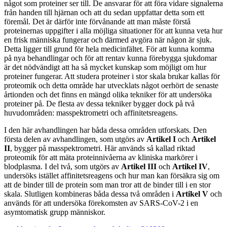
något som proteiner ser till. De ansvarar för att föra vidare signalerna
från handen till hjärnan och att du sedan uppfattar detta som ett
föremål. Det är därför inte förvånande att man måste förstå
proteinernas uppgifter i alla möjliga situationer för att kunna veta hur
en frisk människa fungerar och därmed avgöra när någon är sjuk.
Detta ligger till grund för hela medicinfältet. För att kunna komma
på nya behandlingar och för att rentav kunna förebygga sjukdomar
är det nödvändigt att ha så mycket kunskap som möjligt om hur
proteiner fungerar. Att studera proteiner i stor skala brukar kallas för
proteomik och detta område har utvecklats något oerhört de senaste
årtionden och det finns en mängd olika tekniker för att undersöka
proteiner på. De flesta av dessa tekniker bygger dock på två
huvudområden: masspektrometri och affinitetsreagens.
I den här avhandlingen har båda dessa områden utforskats. Den
första delen av avhandlingen, som utgörs av
Artikel I
och
Artikel
II
, bygger på masspektrometri. Här används så kallad riktad
proteomik för att mäta proteinnivåerna av kliniska markörer i
blodplasma. I del två, som utgörs av
Artikel III
och
Artikel IV
,
undersöks istället affinitetsreagens och hur man kan försäkra sig om
att de binder till de protein som man tror att de binder till i en stor
skala. Slutligen kombineras båda dessa två områden i
Artikel V
och
används för att undersöka förekomsten av SARS-CoV-2 i en
asymtomatisk grupp människor.