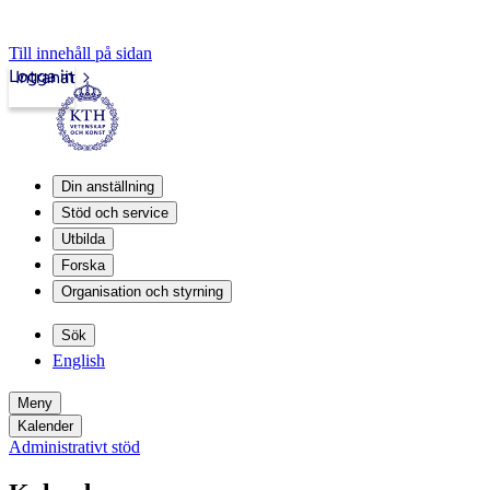
Till innehåll på sidan
Logga in
Intranät
Din anställning
Stöd och service
Utbilda
Forska
Organisation och styrning
Sök
English
Meny
Kalender
Administrativt stöd