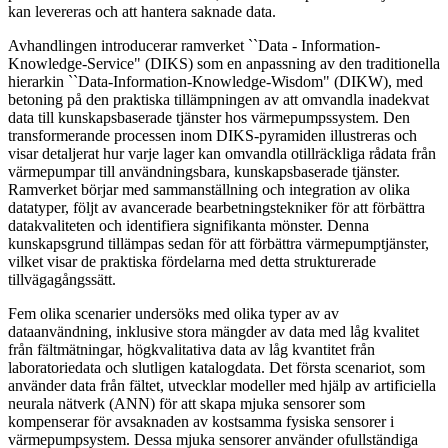
kan levereras och att hantera saknade data.
Avhandlingen introducerar ramverket ``Data - Information-
Knowledge-Service" (DIKS) som en anpassning av den traditionella
hierarkin ``Data-Information-Knowledge-Wisdom" (DIKW), med
betoning på den praktiska tillämpningen av att omvandla inadekvat
data till kunskapsbaserade tjänster hos värmepumpssystem. Den
transformerande processen inom DIKS-pyramiden illustreras och
visar detaljerat hur varje lager kan omvandla otillräckliga rådata från
värmepumpar till användningsbara, kunskapsbaserade tjänster.
Ramverket börjar med sammanställning och integration av olika
datatyper, följt av avancerade bearbetningstekniker för att förbättra
datakvaliteten och identifiera signifikanta mönster. Denna
kunskapsgrund tillämpas sedan för att förbättra värmepumptjänster,
vilket visar de praktiska fördelarna med detta strukturerade
tillvägagångssätt.
Fem olika scenarier undersöks med olika typer av av
dataanvändning, inklusive stora mängder av data med låg kvalitet
från fältmätningar, högkvalitativa data av låg kvantitet från
laboratoriedata och slutligen katalogdata. Det första scenariot, som
använder data från fältet, utvecklar modeller med hjälp av artificiella
neurala nätverk (ANN) för att skapa mjuka sensorer som
kompenserar för avsaknaden av kostsamma fysiska sensorer i
värmepumpsystem. Dessa mjuka sensorer använder ofullständiga