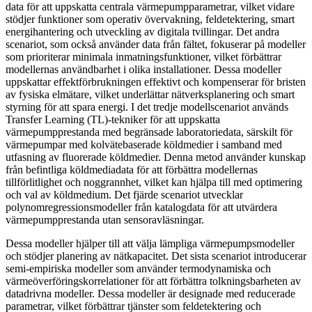
data för att uppskatta centrala värmepumpparametrar, vilket vidare
stödjer funktioner som operativ övervakning, feldetektering, smart
energihantering och utveckling av digitala tvillingar. Det andra
scenariot, som också använder data från fältet, fokuserar på modeller
som prioriterar minimala inmatningsfunktioner, vilket förbättrar
modellernas användbarhet i olika installationer. Dessa modeller
uppskattar effektförbrukningen effektivt och kompenserar för bristen
av fysiska elmätare, vilket underlättar nätverksplanering och smart
styrning för att spara energi. I det tredje modellscenariot används
Transfer Learning (TL)-tekniker för att uppskatta
värmepumpprestanda med begränsade laboratoriedata, särskilt för
värmepumpar med kolvätebaserade köldmedier i samband med
utfasning av fluorerade köldmedier. Denna metod använder kunskap
från befintliga köldmediadata för att förbättra modellernas
tillförlitlighet och noggrannhet, vilket kan hjälpa till med optimering
och val av köldmedium. Det fjärde scenariot utvecklar
polynomregressionsmodeller från katalogdata för att utvärdera
värmepumpprestanda utan sensoravläsningar.
Dessa modeller hjälper till att välja lämpliga värmepumpsmodeller
och stödjer planering av nätkapacitet. Det sista scenariot introducerar
semi-empiriska modeller som använder termodynamiska och
värmeöverföringskorrelationer för att förbättra tolkningsbarheten av
datadrivna modeller. Dessa modeller är designade med reducerade
parametrar, vilket förbättrar tjänster som feldetektering och