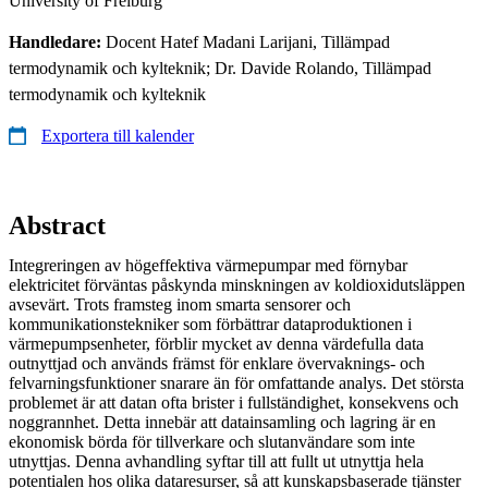
University of Freiburg
Handledare:
Docent Hatef Madani Larijani, Tillämpad
termodynamik och kylteknik; Dr. Davide Rolando, Tillämpad
termodynamik och kylteknik
Exportera till kalender
Abstract
Integreringen av högeffektiva värmepumpar med förnybar
elektricitet förväntas påskynda minskningen av koldioxidutsläppen
avsevärt. Trots framsteg inom smarta sensorer och
kommunikationstekniker som förbättrar dataproduktionen i
värmepumpsenheter, förblir mycket av denna värdefulla data
outnyttjad och används främst för enklare övervaknings- och
felvarningsfunktioner snarare än för omfattande analys. Det största
problemet är att datan ofta brister i fullständighet, konsekvens och
noggrannhet. Detta innebär att datainsamling och lagring är en
ekonomisk börda för tillverkare och slutanvändare som inte
utnyttjas. Denna avhandling syftar till att fullt ut utnyttja hela
potentialen hos olika dataresurser, så att kunskapsbaserade tjänster