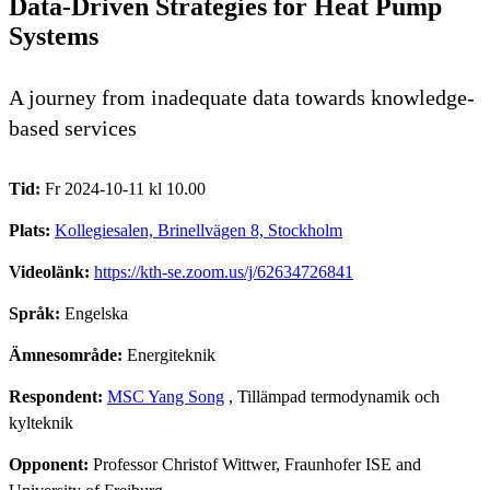
Data-Driven Strategies for Heat Pump
Systems
A journey from inadequate data towards knowledge-
based services
Tid:
Fr 2024-10-11 kl 10.00
Plats:
Kollegiesalen, Brinellvägen 8, Stockholm
Videolänk:
https://kth-se.zoom.us/j/62634726841
Språk:
Engelska
Ämnesområde:
Energiteknik
Respondent:
MSC Yang Song
, Tillämpad termodynamik och
kylteknik
Opponent:
Professor Christof Wittwer, Fraunhofer ISE and