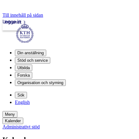
Till innehåll på sidan
Logga in
Intranät
Din anställning
Stöd och service
Utbilda
Forska
Organisation och styrning
Sök
English
Meny
Kalender
Administrativt stöd