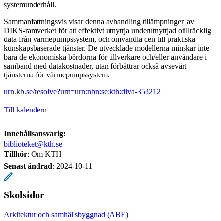
systemunderhåll.
Sammanfattningsvis visar denna avhandling tillämpningen av
DIKS-ramverket för att effektivt utnyttja underutnyttjad otillräcklig
data från värmepumpssystem, och omvandla den till praktiska
kunskapsbaserade tjänster. De utvecklade modellerna minskar inte
bara de ekonomiska bördorna för tillverkare och/eller användare i
samband med datakostnader, utan förbättrar också avsevärt
tjänsterna för värmepumpssystem.
urn.kb.se/resolve?urn=urn:nbn:se:kth:diva-353212
Till kalendern
Innehållsansvarig:
biblioteket@kth.se
Tillhör
: Om KTH
Senast ändrad
:
2024-10-11
Skolsidor
Arkitektur och samhällsbyggnad (ABE)