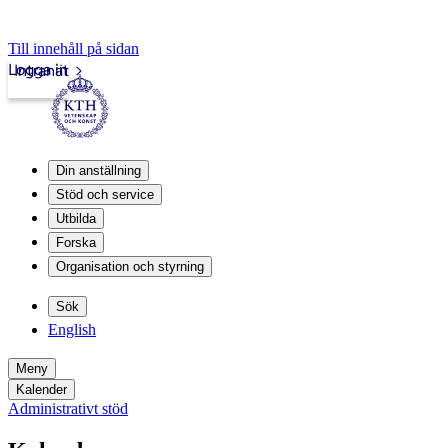
Till innehåll på sidan
Logga in
Intranät
Din anställning
Stöd och service
Utbilda
Forska
Organisation och styrning
Sök
English
Meny
Kalender
Administrativt stöd