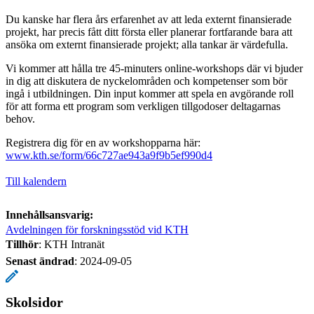
Du kanske har flera års erfarenhet av att leda externt finansierade
projekt, har precis fått ditt första eller planerar fortfarande bara att
ansöka om externt finansierade projekt; alla tankar är värdefulla.
Vi kommer att hålla tre 45-minuters online-workshops där vi bjuder
in dig att diskutera de nyckelområden och kompetenser som bör
ingå i utbildningen. Din input kommer att spela en avgörande roll
för att forma ett program som verkligen tillgodoser deltagarnas
behov.
Registrera dig för en av workshopparna här:
www.kth.se/form/66c727ae943a9f9b5ef990d4
Till kalendern
Innehållsansvarig:
Avdelningen för forskningsstöd vid KTH
Tillhör
: KTH Intranät
Senast ändrad
:
2024-09-05
Skolsidor