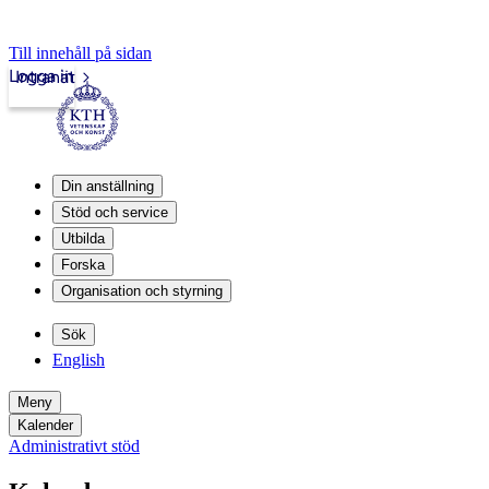
Till innehåll på sidan
Logga in
Intranät
Din anställning
Stöd och service
Utbilda
Forska
Organisation och styrning
Sök
English
Meny
Kalender
Administrativt stöd