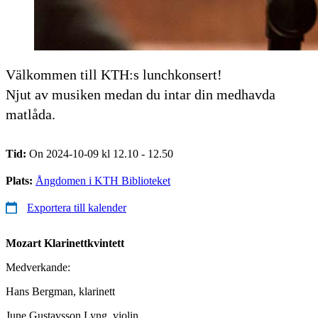
Välkommen till KTH:s lunchkonsert!
Njut av musiken medan du intar din medhavda
matlåda.
Tid:
On 2024-10-09 kl 12.10 - 12.50
Plats:
Ångdomen i KTH Biblioteket
Exportera till kalender
Mozart
Klarinettkvintett
Medverkande:
Hans Bergman, klarinett
June Gustavsson Lyng, violin