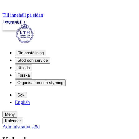
Till innehåll på sidan
Logga in
Intranät
Din anställning
Stöd och service
Utbilda
Forska
Organisation och styrning
Sök
English
Meny
Kalender
Administrativt stöd