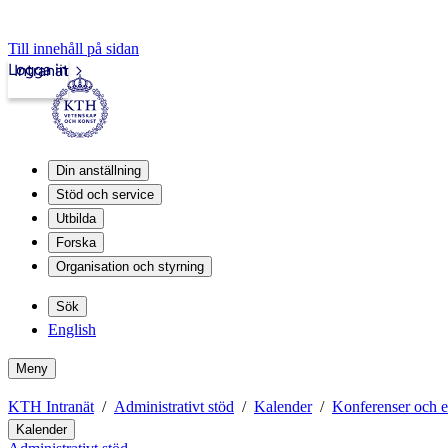
Till innehåll på sidan
Logga in
Intranät
Din anställning
Stöd och service
Utbilda
Forska
Organisation och styrning
Sök
English
Meny
KTH Intranät
Administrativt stöd
Kalender
Konferenser och 
Kalender