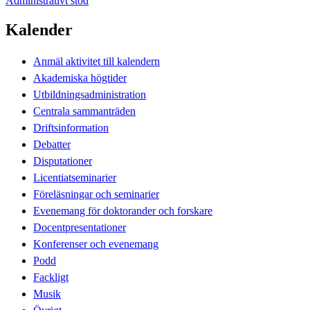
Administrativt stöd
Kalender
Anmäl aktivitet till kalendern
Akademiska högtider
Utbildningsadministration
Centrala sammanträden
Driftsinformation
Debatter
Disputationer
Licentiatseminarier
Föreläsningar och seminarier
Evenemang för doktorander och forskare
Docentpresentationer
Konferenser och evenemang
Podd
Fackligt
Musik