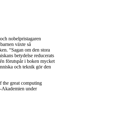
och nobelpristagaren
nbarnen växte så
niken. “Sagan om den stora
niskans betydelse reducerats
fvén förutspår i boken mycket
änniska och teknik gör den
of the great computing
na-Akademien under