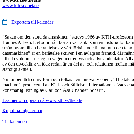
www.kth.se/thetale
www.kth.se/thetale
Exportera till kalender
“Sagan om den stora datamaskinen” skrevs 1966 av KTH-professorn 
Hannes Alfvén. Det som från början var tänkt som en historia för bar
småningom till en betraktelse av vårt förhållande till naturen och tek
datamaskinen” är en berättelse skriven i en avlägsen framtid, där män
till ett evolutionärt steg på vägen mot en vis och allvetande dator. Al
av den utveckling vi idag redan är en del av, och relationen mellan m
ständigt aktuell.
Nu tar berättelsen ny form och tolkas i en innovativ opera, ”The tale 
machine”, producerad av KTH och Stiftelsen Internationella Vadste
konstnärlig ledning av Carl och Åsa Unander-Scharin.
Läs mer om operan på www.kth.se/thetale
Köp dina biljetter här
Till kalendern