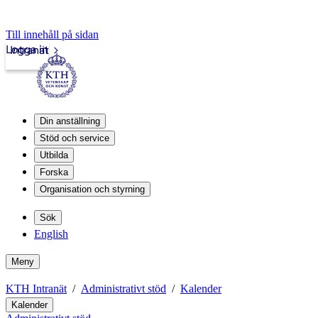
Till innehåll på sidan
Logga in
Intranät
Din anställning
Stöd och service
Utbilda
Forska
Organisation och styrning
Sök
English
Meny
KTH Intranät
Administrativt stöd
Kalender
Kalender