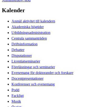
Administrativt stöd
Kalender
Anmäl aktivitet till kalendern
Akademiska högtider
Utbildningsadministration
Centrala sammanträden
Driftsinformation
Debatter
Disputationer
Licentiatseminarier
Föreläsningar och seminarier
Evenemang för doktorander och forskare
Docentpresentationer
Konferenser och evenemang
Podd
Fackligt
Musik