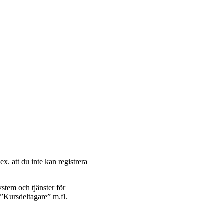
.ex. att du
inte
kan registrera
ystem och tjänster för
n ”Kursdeltagare” m.fl.