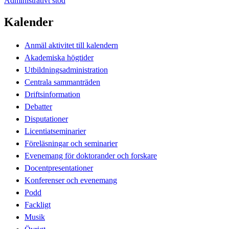
Administrativt stöd
Kalender
Anmäl aktivitet till kalendern
Akademiska högtider
Utbildningsadministration
Centrala sammanträden
Driftsinformation
Debatter
Disputationer
Licentiatseminarier
Föreläsningar och seminarier
Evenemang för doktorander och forskare
Docentpresentationer
Konferenser och evenemang
Podd
Fackligt
Musik