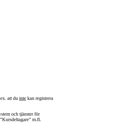
.ex. att du
inte
kan registrera
ystem och tjänster för
n ”Kursdeltagare” m.fl.