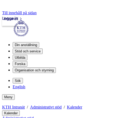
Till innehåll på sidan
Logga in
Intranät
Din anställning
Stöd och service
Utbilda
Forska
Organisation och styrning
Sök
English
Meny
KTH Intranät
Administrativt stöd
Kalender
Kalender