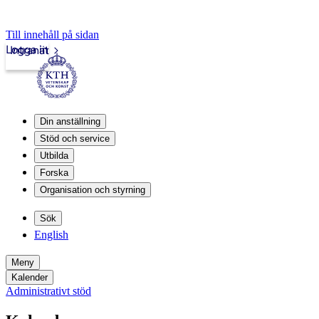
Till innehåll på sidan
Logga in
Intranät
Din anställning
Stöd och service
Utbilda
Forska
Organisation och styrning
Sök
English
Meny
Kalender
Administrativt stöd