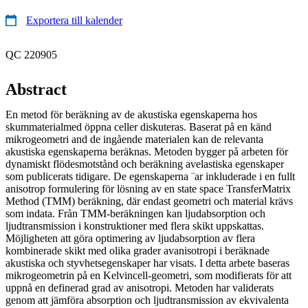
Exportera till kalender
QC 220905
Abstract
En metod för beräkning av de akustiska egenskaperna hos
skummaterialmed öppna celler diskuteras. Baserat på en känd
mikrogeometri and de ingående materialen kan de relevanta
akustiska egenskaperna beräknas. Metoden bygger på arbeten för
dynamiskt flödesmotstånd och beräkning avelastiska egenskaper
som publicerats tidigare. De egenskaperna ¨ar inkluderade i en fullt
anisotrop formulering för lösning av en state space TransferMatrix
Method (TMM) beräkning, där endast geometri och material krävs
som indata. Från TMM-beräkningen kan ljudabsorption och
ljudtransmission i konstruktioner med flera skikt uppskattas.
Möjligheten att göra optimering av ljudabsorption av flera
kombinerade skikt med olika grader avanisotropi i beräknade
akustiska och styvhetsegenskaper har visats. I detta arbete baseras
mikrogeometrin på en Kelvincell-geometri, som modifierats för att
uppnå en definerad grad av anisotropi. Metoden har validerats
genom att jämföra absorption och ljudtransmission av ekvivalenta