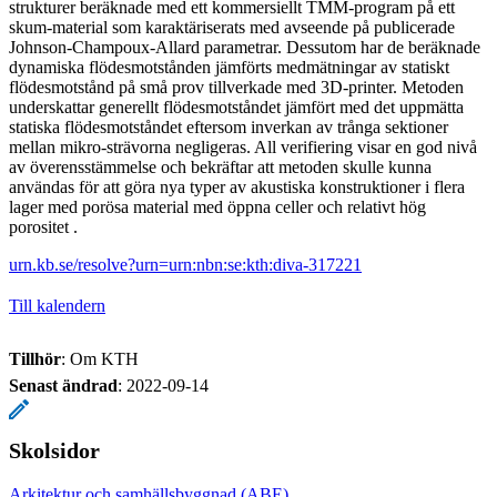
strukturer beräknade med ett kommersiellt TMM-program på ett
skum-material som karaktäriserats med avseende på publicerade
Johnson-Champoux-Allard parametrar. Dessutom har de beräknade
dynamiska flödesmotstånden jämförts medmätningar av statiskt
flödesmotstånd på små prov tillverkade med 3D-printer. Metoden
underskattar generellt flödesmotståndet jämfört med det uppmätta
statiska flödesmotståndet eftersom inverkan av trånga sektioner
mellan mikro-strävorna negligeras. All verifiering visar en god nivå
av överensstämmelse och bekräftar att metoden skulle kunna
användas för att göra nya typer av akustiska konstruktioner i flera
lager med porösa material med öppna celler och relativt hög
porositet .
urn.kb.se/resolve?urn=urn:nbn:se:kth:diva-317221
Till kalendern
Tillhör
: Om KTH
Senast ändrad
:
2022-09-14
Skolsidor
Arkitektur och samhällsbyggnad (ABE)