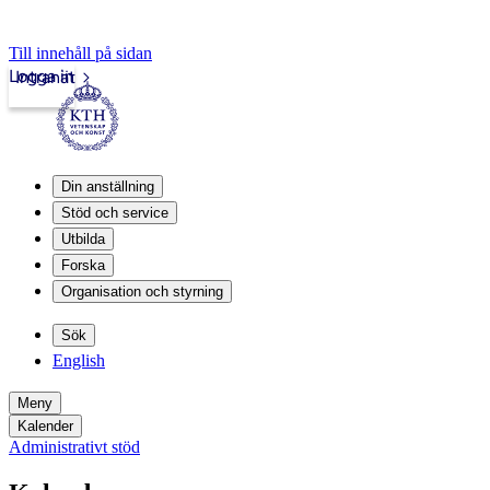
Till innehåll på sidan
Logga in
Intranät
Din anställning
Stöd och service
Utbilda
Forska
Organisation och styrning
Sök
English
Meny
Kalender
Administrativt stöd