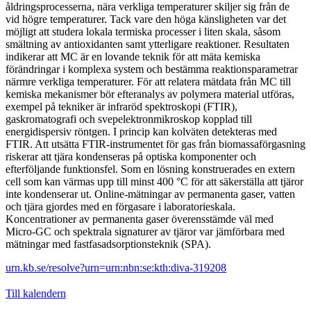
åldringsprocesserna, nära verkliga temperaturer skiljer sig från de
vid högre temperaturer. Tack vare den höga känsligheten var det
möjligt att studera lokala termiska processer i liten skala, såsom
smältning av antioxidanten samt ytterligare reaktioner. Resultaten
indikerar att MC är en lovande teknik för att mäta kemiska
förändringar i komplexa system och bestämma reaktionsparametrar
närmre verkliga temperaturer. För att relatera mätdata från MC till
kemiska mekanismer bör efteranalys av polymera material utföras,
exempel på tekniker är infraröd spektroskopi (FTIR),
gaskromatografi och svepelektronmikroskop kopplad till
energidispersiv röntgen. I princip kan kolväten detekteras med
FTIR. Att utsätta FTIR-instrumentet för gas från biomassaförgasning
riskerar att tjära kondenseras på optiska komponenter och
efterföljande funktionsfel. Som en lösning konstruerades en extern
cell som kan värmas upp till minst 400 °C för att säkerställa att tjäror
inte kondenserar ut. Online-mätningar av permanenta gaser, vatten
och tjära gjordes med en förgasare i laboratorieskala.
Koncentrationer av permanenta gaser överensstämde väl med
Micro-GC och spektrala signaturer av tjäror var jämförbara med
mätningar med fastfasadsorptionsteknik (SPA).
urn.kb.se/resolve?urn=urn:nbn:se:kth:diva-319208
Till kalendern