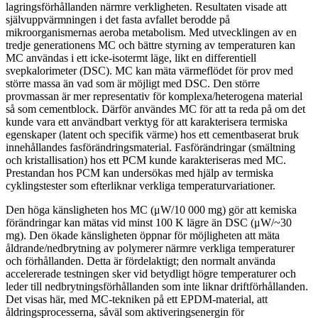
lagringsförhållanden närmre verkligheten. Resultaten visade att
självuppvärmningen i det fasta avfallet berodde på
mikroorganismernas aeroba metabolism. Med utvecklingen av en
tredje generationens MC och bättre styrning av temperaturen kan
MC användas i ett icke-isotermt läge, likt en differentiell
svepkalorimeter (DSC). MC kan mäta värmeflödet för prov med
större massa än vad som är möjligt med DSC. Den större
provmassan är mer representativ för komplexa/heterogena material
så som cementblock. Därför användes MC för att ta reda på om det
kunde vara ett användbart verktyg för att karakterisera termiska
egenskaper (latent och specifik värme) hos ett cementbaserat bruk
innehållandes fasförändringsmaterial. Fasförändringar (smältning
och kristallisation) hos ett PCM kunde karakteriseras med MC.
Prestandan hos PCM kan undersökas med hjälp av termiska
cyklingstester som efterliknar verkliga temperaturvariationer.
Den höga känsligheten hos MC (μW/10 000 mg) gör att kemiska
förändringar kan mätas vid minst 100 K lägre än DSC (μW/~30
mg). Den ökade känsligheten öppnar för möjligheten att mäta
åldrande/nedbrytning av polymerer närmre verkliga temperaturer
och förhållanden. Detta är fördelaktigt; den normalt använda
accelererade testningen sker vid betydligt högre temperaturer och
leder till nedbrytningsförhållanden som inte liknar driftförhållanden.
Det visas här, med MC-tekniken på ett EPDM-material, att
åldringsprocesserna, såväl som aktiveringsenergin för