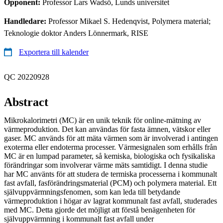
Opponent:
Professor Lars Wadsö, Lunds universitet
Handledare:
Professor Mikael S. Hedenqvist, Polymera material;
Teknologie doktor Anders Lönnermark, RISE
Exportera till kalender
QC 20220928
Abstract
Mikrokalorimetri (MC) är en unik teknik för online-mätning av
värmeproduktion. Det kan användas för fasta ämnen, vätskor eller
gaser. MC används för att mäta värmen som är involverad i antingen
exoterma eller endoterma processer. Värmesignalen som erhålls från
MC är en lumpad parameter, så kemiska, biologiska och fysikaliska
förändringar som involverar värme mäts samtidigt. I denna studie
har MC använts för att studera de termiska processerna i kommunalt
fast avfall, fasförändringsmaterial (PCM) och polymera material. Ett
självuppvärmningsfenomen, som kan leda till betydande
värmeproduktion i högar av lagrat kommunalt fast avfall, studerades
med MC. Detta gjorde det möjligt att förstå benägenheten för
självuppvärmning i kommunalt fast avfall under