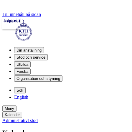
Till innehåll på sidan
Logga in
Intranät
Din anställning
Stöd och service
Utbilda
Forska
Organisation och styrning
Sök
English
Meny
Kalender
Administrativt stöd