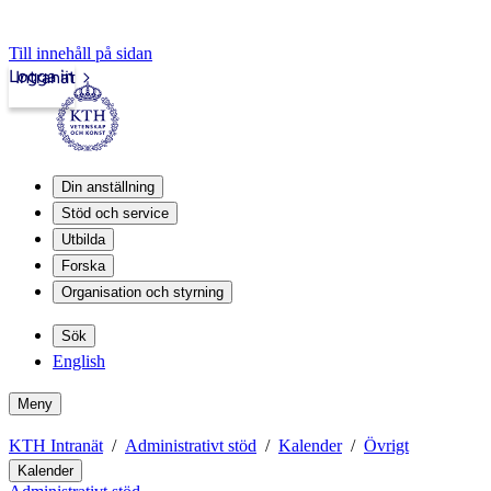
Till innehåll på sidan
Logga in
Intranät
Din anställning
Stöd och service
Utbilda
Forska
Organisation och styrning
Sök
English
Meny
KTH Intranät
Administrativt stöd
Kalender
Övrigt
Kalender