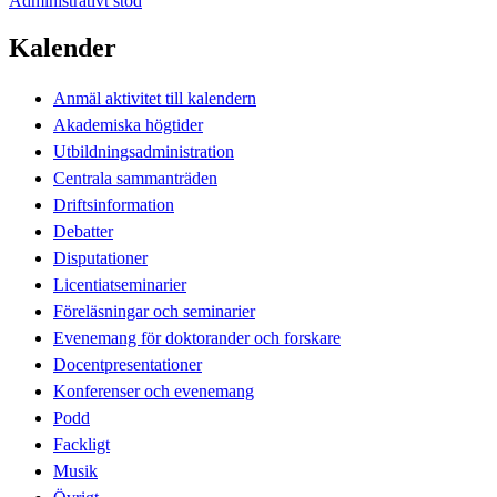
Administrativt stöd
Kalender
Anmäl aktivitet till kalendern
Akademiska högtider
Utbildningsadministration
Centrala sammanträden
Driftsinformation
Debatter
Disputationer
Licentiatseminarier
Föreläsningar och seminarier
Evenemang för doktorander och forskare
Docentpresentationer
Konferenser och evenemang
Podd
Fackligt
Musik