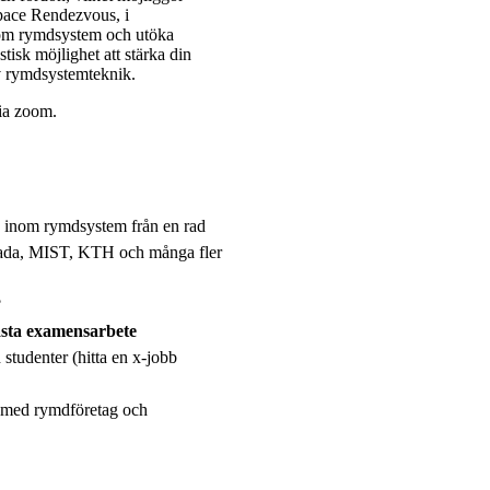
Space Rendezvous, i
nom rymdsystem och utöka
tisk möjlighet att stärka din
v rymdsystemteknik.
ia zoom.
a inom rymdsystem från en rad
ocada, MIST, KTH och många fler
?
ästa examensarbete
 studenter (hitta en x-jobb
 med rymdföretag och