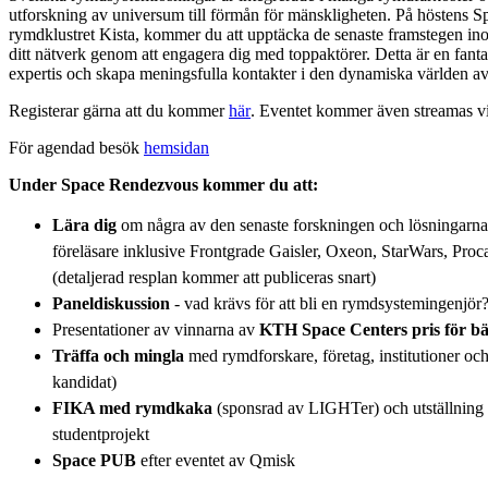
utforskning av universum till förmån för mänskligheten. På höstens 
rymdklustret Kista, kommer du att upptäcka de senaste framstegen i
ditt nätverk genom att engagera dig med toppaktörer. Detta är en fantas
expertis och skapa meningsfulla kontakter i den dynamiska världen a
Registerar gärna att du kommer
här
. Eventet kommer även streamas v
För agendad besök
hemsidan
Under Space Rendezvous kommer du att:
Lära dig
om några av den senaste forskningen och lösningarn
föreläsare inklusive Frontgrade Gaisler, Oxeon, StarWars, Pr
(detaljerad resplan kommer att publiceras snart)
Paneldiskussion
- vad krävs för att bli en rymdsystemingenjör
Presentationer av vinnarna av
KTH Space Centers pris
för b
Träffa och
mingla
med rymdforskare, företag, institutioner och
kandidat)
FIKA med rymdkaka
(sponsrad av LIGHTer) och utställning
studentprojekt
Space PUB
efter eventet av Qmisk