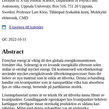
Division of X-ray Photon Science, Department of Physics and
Astronomy, Uppsala University, Box 516, 751 20 Uppsala,
Sweden; Professor Lars Kloo, Tillämpad fysikalisk kemi, Molekylär
elektronik, CMD
Exportera till kalender
QC 2022-10-11
Abstract
Förnybar energi är viktig då den globala energikonsumtionen
fortsätter öka. Solenergi är en lovande energikälla eftersom solen
strålar ut otroligt mycket energi. Då kommersiell solcellsteknologi
använder mycket energikrävande tillverkningsprocesser finns det
behov av nya material som är enkla att tillverka. Denna avhandling
handlar om kvantpunkter som är nanopartiklar vilka kan absorbera
ljus av olika energi, beroende på partiklarnas storlek.
Lösningsbaserad syntes är en teknik för att tillverka tunna filmer av
kvantpunkter. Grundläggande egenskaper hos kvantpunkter behöver
kartläggas ytterligare innan storskalig produktion av sådana kan
påbörjas. Målet med denna avhandling var att undersöka