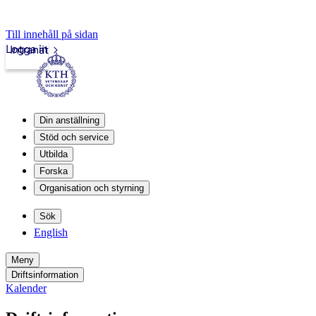
Till innehåll på sidan
Logga in
Intranät
Din anställning
Stöd och service
Utbilda
Forska
Organisation och styrning
Sök
English
Meny
Driftsinformation
Kalender