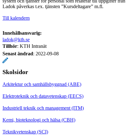
system och tjänster för personal som relaterar till uppgifter från
Ladok påverkas t.ex. tjänsten ”Kursdeltagare” m.fl.
Till kalendern
Innehållsansvarig:
ladok@kth.se
Tillhör
: KTH Intranät
Senast ändrad
:
2022-09-08
Skolsidor
Arkitektur och samhällsbyggnad (ABE)
Elektroteknik och datavetenskap (EECS)
Industriell teknik och management (ITM)
Kemi, bioteknologi och hälsa (CBH)
Teknikvetenskap (SCI)