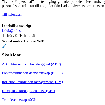
”
Ladok för personal
”
är inte tillgängligt under perioden, även andra s
personal som relaterar till uppgifter från Ladok påverkas t.ex. tjänste
Till kalendern
Innehållsansvarig:
ladok@kth.se
Tillhör
: KTH Intranät
Senast ändrad
:
2022-09-08
Skolsidor
Arkitektur och samhällsbyggnad (ABE)
Elektroteknik och datavetenskap (EECS)
Industriell teknik och management (ITM)
Kemi, bioteknologi och hälsa (CBH)
Teknikvetenskap (SCI)