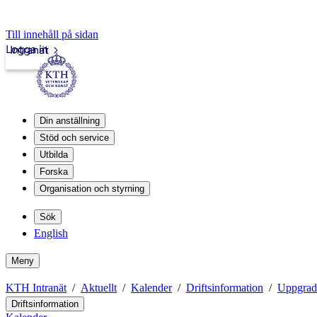
Till innehåll på sidan
Logga in
Intranät
Din anställning
Stöd och service
Utbilda
Forska
Organisation och styrning
Sök
English
Meny
KTH Intranät
Aktuellt
Kalender
Driftsinformation
Uppgrad
Driftsinformation