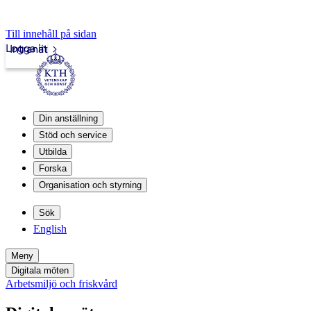
Till innehåll på sidan
Logga in
Intranät
Din anställning
Stöd och service
Utbilda
Forska
Organisation och styrning
Sök
English
Meny
Digitala möten
Arbetsmiljö och friskvård