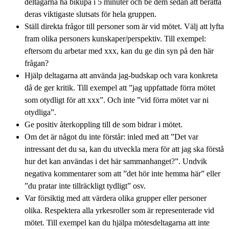
deltagarna ha bikupa i 5 minuter och be dem sedan att berätta
deras viktigaste slutsats för hela gruppen.
Ställ direkta frågor till personer som är vid mötet. Välj att lyfta
fram olika personers kunskaper/perspektiv. Till exempel:
eftersom du arbetar med xxx, kan du ge din syn på den här
frågan?
Hjälp deltagarna att använda jag-budskap och vara konkreta
då de ger kritik. Till exempel att ”jag uppfattade förra mötet
som otydligt för att xxx”. Och inte ”vid förra mötet var ni
otydliga”.
Ge positiv återkoppling till de som bidrar i mötet.
Om det är något du inte förstår: inled med att ”Det var
intressant det du sa, kan du utveckla mera för att jag ska förstå
hur det kan användas i det här sammanhanget?”. Undvik
negativa kommentarer som att ”det hör inte hemma här” eller
”du pratar inte tillräckligt tydligt” osv.
Var försiktig med att värdera olika grupper eller personer
olika. Respektera alla yrkesroller som är representerade vid
mötet. Till exempel kan du hjälpa mötesdeltagarna att inte