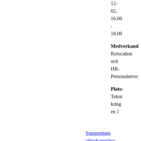
12-
02,
16.00
-
18.00
Medverkande
Relocation
och
HR-
Personalutveck
Plats:
Tekni
kring
en 1
Supporstuga
utbudsomgång