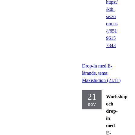
https:/
/kth-
se.zo
om.us
/j/651
9615
7343
Drop-in med E-
lärande, tema:
Maxistudion (21/11)
21
Workshop
nov
och
drop-
in
med
E-