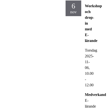
6
Workshop
nov
och
drop-
in
med
E-
lärande
Torsdag
2025-
11-
06,
10.00
-
12.00
Medverkande
E-
lärande