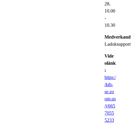
28,
10.00
-
10.30
Medverkande
Ladoksupporte
Vide
olänk
:
https:/
/kth-
se.zo
om.us
/j/665
7055
5233