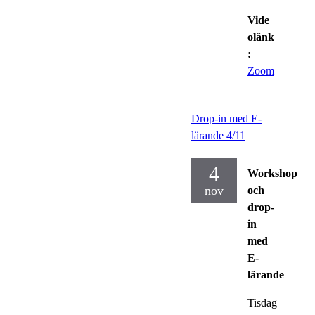
Vide
olänk
:
Zoom
Drop-in med E-
lärande 4/11
4
Workshop
nov
och
drop-
in
med
E-
lärande
Tisdag