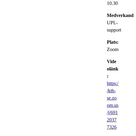
10.30
Medverkande
UPL-
support
Plats:
Zoom
Vide
olänk
:
https:/
/kth-
se.zo
om.us
/j/691
2037
7326