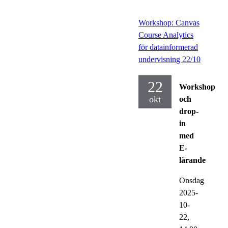
Workshop: Canvas
Course Analytics
för datainformerad
undervisning 22/10
22
Workshop
okt
och
drop-
in
med
E-
lärande
Onsdag
2025-
10-
22,