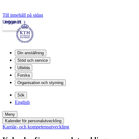
Till innehåll på sidan
Logga in
Intranät
Din anställning
Stöd och service
Utbilda
Forska
Organisation och styrning
Sök
English
Meny
Kalender för personalutveckling
Karriär- och kompetensutveckling