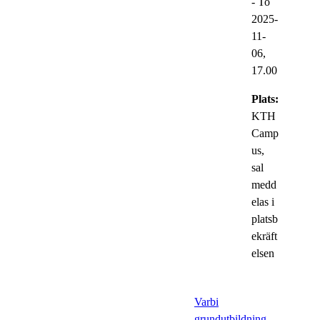
-
To
2025-
11-
06,
17.00
Plats:
KTH
Camp
us,
sal
medd
elas i
platsb
ekräft
elsen
Varbi
grundutbildning