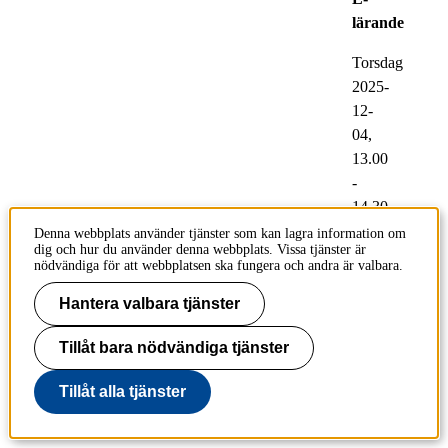
lärande
Torsdag
2025-
12-
04,
13.00
-
14.30
Denna webbplats använder tjänster som kan lagra information om
Medverkande
dig och hur du använder denna webbplats. Vissa tjänster är
nödvändiga för att webbplatsen ska fungera och andra är valbara.
E-
lärande
Hantera valbara tjänster
Vide
Tillåt bara nödvändiga tjänster
olänk
:
Tillåt alla tjänster
Zoom