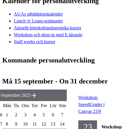
Kalender för personalutveckling
AUAs utbildningskalender
Lunch 'n' Learn-seminarier
Aktuellt högskolepedagogiska kurser
Workshop och drop-in med E-lärande
Staff weeks och kurser
Kommande personalutveckling
Må 15 september - On 31 december
September 2025
Workshop:
SpeedGrader i
Mån
Tis
Ons
Tor
Fre
Lör
Sön
Canvas 23/9
6
1
2
3
4
5
6
7
7
8
9
10
11
12
13
14
23
Workshop