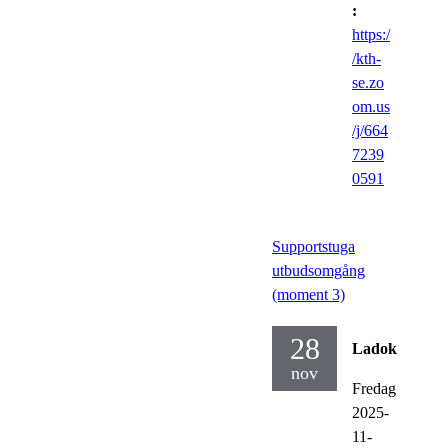
:
https:/
/kth-
se.zo
om.us
/j/664
7239
0591
Supportstuga
utbudsomgång
(moment 3)
28
Ladok
nov
Fredag
2025-
11-