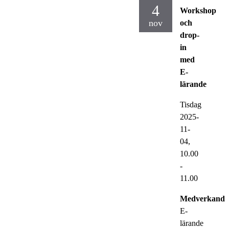
4
Workshop
nov
och
drop-
in
med
E-
lärande
Tisdag
2025-
11-
04,
10.00
-
11.00
Medverkande
E-
lärande