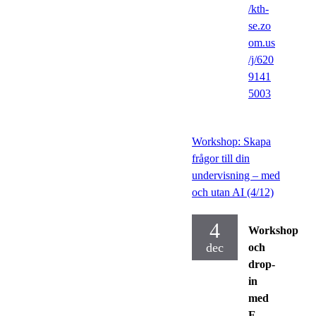
/kth-
se.zo
om.us
/j/620
9141
5003
Workshop: Skapa
frågor till din
undervisning – med
och utan AI (4/12)
4
Workshop
dec
och
drop-
in
med
E-