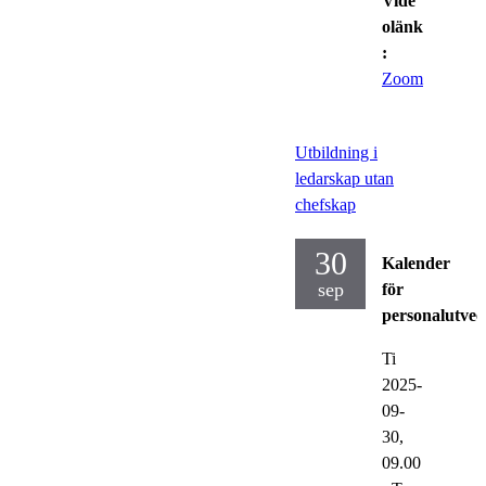
Vide
olänk
:
Zoom
Utbildning i
ledarskap utan
chefskap
30
Kalender
sep
för
personalutvec
Ti
2025-
09-
30,
09.00