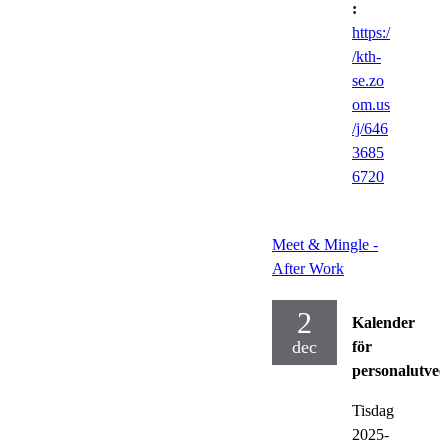
:
https:/
/kth-
se.zo
om.us
/j/646
3685
6720
Meet & Mingle -
After Work
2
Kalender
dec
för
personalutvec
Tisdag
2025-