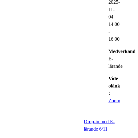
2025-
11-
04,
14.00
-
16.00
Medverkande
E-
lärande
Vide
olänk
:
Zoom
Drop-in med E-
lärande 6/11