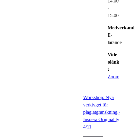
14.00
-
15.00
Medverkande
E-
lärande
Vide
olänk
:
Zoom
Workshop: Nya
verktyget för
plagiatgranskning -
Inspera Originality
4/11