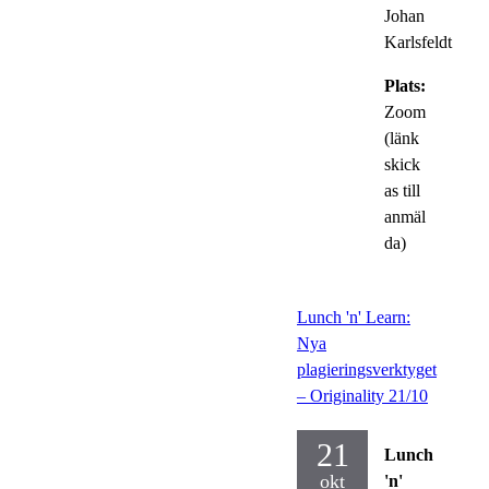
Johan
Karlsfeldt
Plats:
Zoom
(länk
skick
as till
anmäl
da)
Lunch 'n' Learn:
Nya
plagieringsverktyget
– Originality 21/10
21
Lunch
okt
'n'