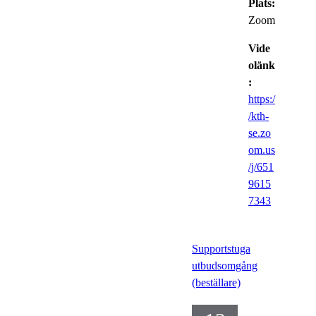
Plats:
Zoom
Vide
olänk
:
https:/
/kth-
se.zo
om.us
/j/651
9615
7343
Supportstuga
utbudsomgång
(beställare)