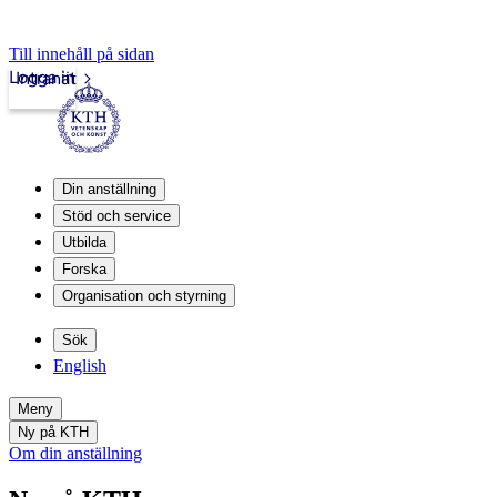
Till innehåll på sidan
Logga in
Intranät
Din anställning
Stöd och service
Utbilda
Forska
Organisation och styrning
Sök
English
Meny
Ny på KTH
Om din anställning