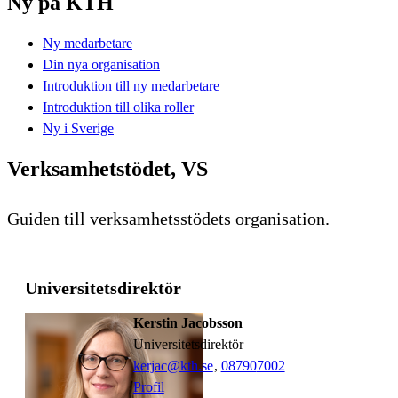
Ny på KTH
Ny medarbetare
Din nya organisation
Introduktion till ny medarbetare
Introduktion till olika roller
Ny i Sverige
Verksamhetstödet, VS
Guiden till verksamhetsstödets organisation.
Universitetsdirektör
Kerstin Jacobsson
universitetsdirektör
kerjac@kth.se
,
08790
7002
Profil