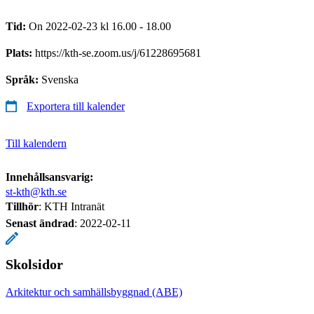
Tid:
On 2022-02-23 kl 16.00 - 18.00
Plats:
https://kth-se.zoom.us/j/61228695681
Språk:
Svenska
Exportera till kalender
Till kalendern
Innehållsansvarig:
st-kth@kth.se
Tillhör
: KTH Intranät
Senast ändrad
:
2022-02-11
Skolsidor
Arkitektur och samhällsbyggnad (ABE)