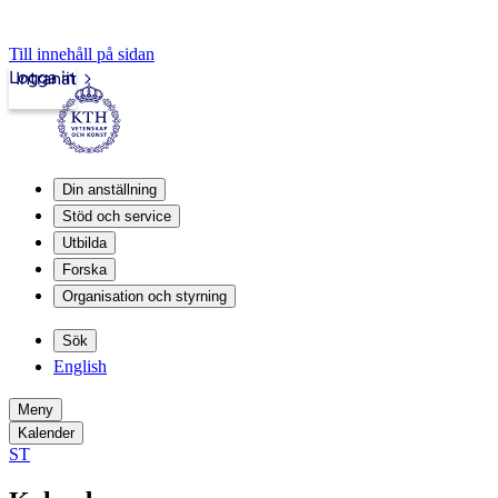
Till innehåll på sidan
Logga in
Intranät
Din anställning
Stöd och service
Utbilda
Forska
Organisation och styrning
Sök
English
Meny
Kalender
ST