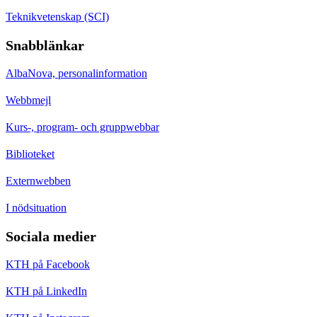
Teknikvetenskap (SCI)
Snabblänkar
AlbaNova, personalinformation
Webbmejl
Kurs-, program- och gruppwebbar
Biblioteket
Externwebben
I nödsituation
Sociala medier
KTH på Facebook
KTH på LinkedIn