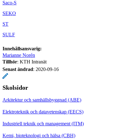
Saco-S
SEKO
ST
SULF
Innehållsansvarig:
Marianne Norén
Tillhör
: KTH Intranät
Senast ändrad
:
2020-09-16
Skolsidor
Arkitektur och samhällsbyggnad (ABE)
Elektroteknik och datavetenskap (EECS)
Industriell teknik och management (ITM)
Kemi, bioteknologi och hälsa (CBH)