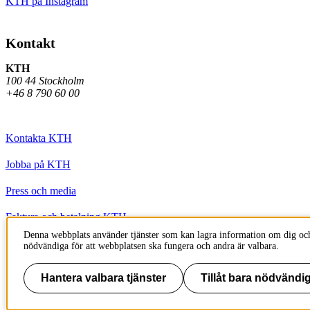
KTH på Instagram
Kontakt
KTH
100 44 Stockholm
+46 8 790 60 00
Kontakta KTH
Jobba på KTH
Press och media
Faktura och betalning KTH
Denna webbplats använder tjänster som kan lagra information om dig och
Om KTH:s webbplatser
nödvändiga för att webbplatsen ska fungera och andra är valbara.
Tillgänglighetsredogörelse
Hantera valbara tjänster
Tillåt bara nödvändig
Till sidans topp