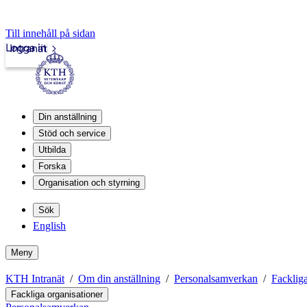
Till innehåll på sidan
Logga in
Intranät
Din anställning
Stöd och service
Utbilda
Forska
Organisation och styrning
Sök
English
Meny
KTH Intranät
Om din anställning
Personalsamverkan
Fackliga
Fackliga organisationer