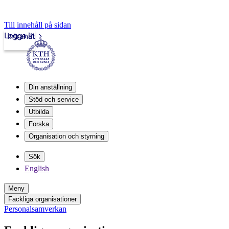
Till innehåll på sidan
Logga in
Intranät
Din anställning
Stöd och service
Utbilda
Forska
Organisation och styrning
Sök
English
Meny
Fackliga organisationer
Personalsamverkan