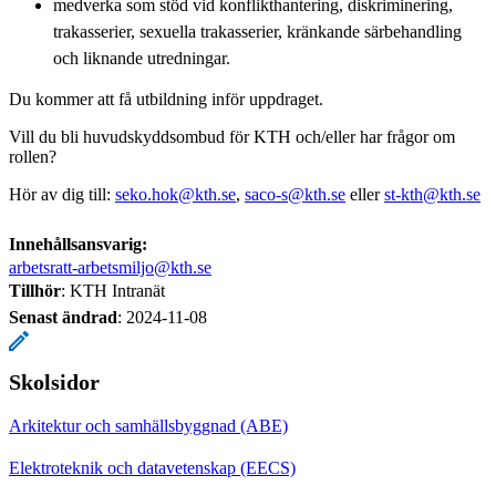
medverka som stöd vid konflikthantering, diskriminering,
trakasserier, sexuella trakasserier, kränkande särbehandling
och liknande utredningar.
Du kommer att få utbildning inför uppdraget.
Vill du bli huvudskyddsombud för KTH och/eller har frågor om
rollen?
Hör av dig till:
seko.hok@kth.se
,
saco-s@kth.se
eller
st-kth@kth.se
Innehållsansvarig:
arbetsratt-arbetsmiljo@kth.se
Tillhör
: KTH Intranät
Senast ändrad
:
2024-11-08
Skolsidor
Arkitektur och samhällsbyggnad (ABE)
Elektroteknik och datavetenskap (EECS)