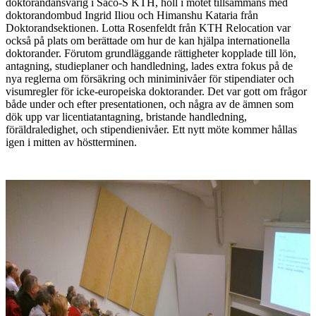
doktorandansvarig i Saco-S KTH, höll i mötet tillsammans med
doktorandombud Ingrid Iliou och Himanshu Kataria från
Doktorandsektionen. Lotta Rosenfeldt från KTH Relocation var
också på plats om berättade om hur de kan hjälpa internationella
doktorander. Förutom grundläggande rättigheter kopplade till lön,
antagning, studieplaner och handledning, lades extra fokus på de
nya reglerna om försäkring och miniminivåer för stipendiater och
visumregler för icke-europeiska doktorander. Det var gott om frågor
både under och efter presentationen, och några av de ämnen som
dök upp var licentiatantagning, bristande handledning,
föräldraledighet, och stipendienivåer. Ett nytt möte kommer hållas
igen i mitten av höstterminen.