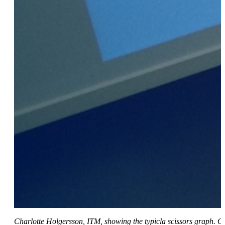
Charlotte Holgersson, ITM, showing the typicla scissors graph. O