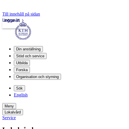
Till innehåll på sidan
Logga in
Intranät
Din anställning
Stöd och service
Utbilda
Forska
Organisation och styrning
Sök
English
Meny
Lokalvård
Service