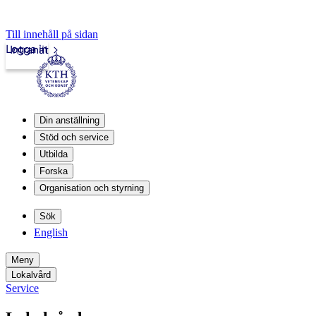
Till innehåll på sidan
Logga in
Intranät
Din anställning
Stöd och service
Utbilda
Forska
Organisation och styrning
Sök
English
Meny
Lokalvård
Service