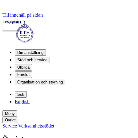
Till innehåll på sidan
Logga in
Intranät
Din anställning
Stöd och service
Utbilda
Forska
Organisation och styrning
Sök
English
Meny
Övrigt
Service Verksamhetsstödet