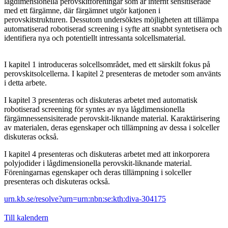
lågdimensionella perovskitföreningar som är internt sensitiserade
med ett färgämne, där färgämnet utgör katjonen i
perovskitstrukturen. Dessutom undersöktes möjligheten att tillämpa
automatiserad robotiserad screening i syfte att snabbt syntetisera och
identifiera nya och potentiellt intressanta solcellsmaterial.
I kapitel 1 introduceras solcellsområdet, med ett särskilt fokus på
perovskitsolcellerna. I kapitel 2 presenteras de metoder som använts
i detta arbete.
I kapitel 3 presenteras och diskuteras arbetet med automatisk
robotiserad screening för syntes av nya lågdimensionella
färgämnessensisiterade perovskit-liknande material. Karaktärisering
av materialen, deras egenskaper och tillämpning av dessa i solceller
diskuteras också.
I kapitel 4 presenteras och diskuteras arbetet med att inkorporera
polyjodider i lågdimensionella perovskit-liknande material.
Föreningarnas egenskaper och deras tillämpning i solceller
presenteras och diskuteras också.
urn.kb.se/resolve?urn=urn:nbn:se:kth:diva-304175
Till kalendern