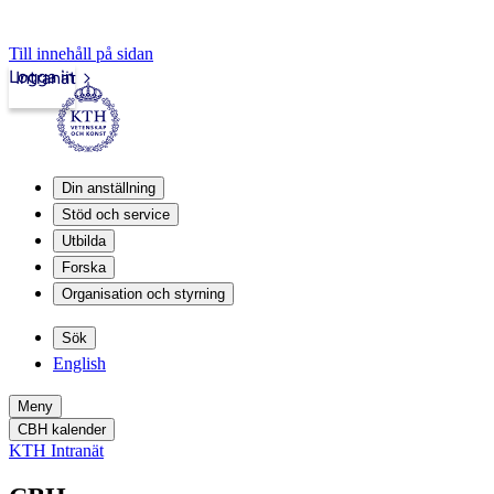
Till innehåll på sidan
Logga in
Intranät
Din anställning
Stöd och service
Utbilda
Forska
Organisation och styrning
Sök
English
Meny
CBH kalender
KTH Intranät