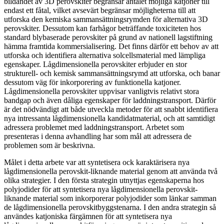
bildandet av 3D perovskiter begränsar antalet möjliga katjoner till
endast ett fåtal, vilket avsevärt begränsar möjligheterna till att
utforska den kemiska sammansättningsrymden för alternativa 3D
perovskiter. Dessutom kan farhågor beträffande toxiciteten hos
standard blybaserade perovskiter på grund av nationell lagstiftning
hämma framtida kommersialisering. Det finns därför ett behov av att
utforska och identifiera alternativa solcellsmaterial med lämpliga
egenskaper. Lågdimensionella perovskiter erbjuder en stor
strukturell- och kemisk sammansättningsrymd att utforska, och banar
dessutom väg för inkorporering av funktionella katjoner.
Lågdimensionella perovskiter uppvisar vanligtvis relativt stora
bandgap och även dåliga egenskaper för laddningstransport. Därför
är det nödvändigt att både utveckla metoder för att snabbt identifiera
nya intressanta lågdimensionella kandidatmaterial, och att samtidigt
adressera problemet med laddningstransport. Arbetet som
presenteras i denna avhandling har som mål att adressera de
problemen som är beskrivna.
Målet i detta arbete var att syntetisera ock karaktärisera nya
lågdimensionella perovskit-liknande material genom att använda två
olika strategier. I den första strategin utnyttjas egenskaperna hos
polyjodider för att syntetisera nya lågdimensionella perovskit-
liknande material som inkorporerar polyjodider som länkar samman
de lågdimensionella perovskitbyggstenarna. I den andra strategin så
användes katjoniska färgämnen för att syntetisera nya