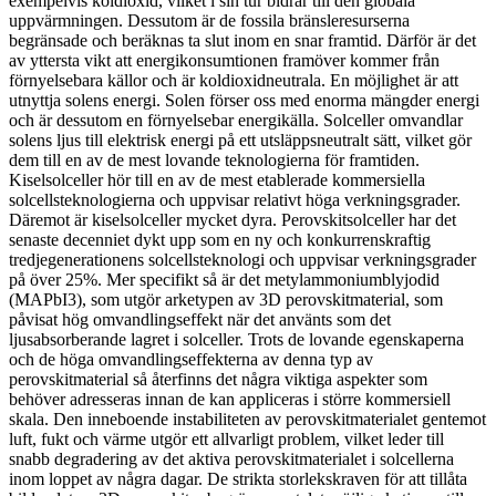
exempelvis koldioxid, vilket i sin tur bidrar till den globala
uppvärmningen. Dessutom är de fossila bränsleresurserna
begränsade och beräknas ta slut inom en snar framtid. Därför är det
av yttersta vikt att energikonsumtionen framöver kommer från
förnyelsebara källor och är koldioxidneutrala. En möjlighet är att
utnyttja solens energi. Solen förser oss med enorma mängder energi
och är dessutom en förnyelsebar energikälla. Solceller omvandlar
solens ljus till elektrisk energi på ett utsläppsneutralt sätt, vilket gör
dem till en av de mest lovande teknologierna för framtiden.
Kiselsolceller hör till en av de mest etablerade kommersiella
solcellsteknologierna och uppvisar relativt höga verkningsgrader.
Däremot är kiselsolceller mycket dyra. Perovskitsolceller har det
senaste decenniet dykt upp som en ny och konkurrenskraftig
tredjegenerationens solcellsteknologi och uppvisar verkningsgrader
på över 25%. Mer specifikt så är det metylammoniumblyjodid
(MAPbI3), som utgör arketypen av 3D perovskitmaterial, som
påvisat hög omvandlingseffekt när det använts som det
ljusabsorberande lagret i solceller. Trots de lovande egenskaperna
och de höga omvandlingseffekterna av denna typ av
perovskitmaterial så återfinns det några viktiga aspekter som
behöver adresseras innan de kan appliceras i större kommersiell
skala. Den inneboende instabiliteten av perovskitmaterialet gentemot
luft, fukt och värme utgör ett allvarligt problem, vilket leder till
snabb degradering av det aktiva perovskitmaterialet i solcellerna
inom loppet av några dagar. De strikta storlekskraven för att tillåta