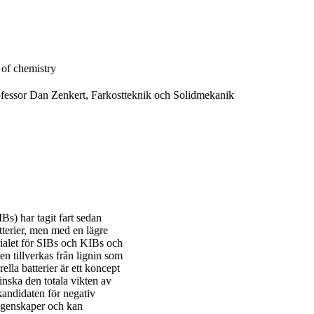
e of chemistry
ofessor Dan Zenkert, Farkostteknik och Solidmekanik
Bs) har tagit fart sedan
tterier, men med en lägre
rialet för SIBs och KIBs och
en tillverkas från lignin som
lla batterier är ett koncept
inska den totala vikten av
kandidaten för negativ
 egenskaper och kan