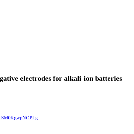
tive electrodes for alkali-ion batteries
gzIScSM0KgwpNOPLg