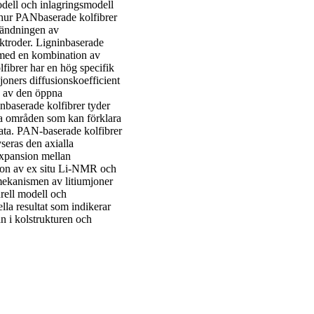
odell och inlagringsmodell
 hur PANbaserade kolfibrer
vändningen av
ktroder. Ligninbaserade
s med en kombination av
fibrer har en hög specifik
oners diffusionskoefficient
s av den öppna
nbaserade kolfibrer tyder
ika områden som kan förklara
data. PAN-baserade kolfibrer
seras den axialla
expansion mellan
ion av ex situ Li-NMR och
mekanismen av litiumjoner
rell modell och
la resultat som indikerar
n i kolstrukturen och