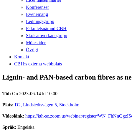
Licentiatseminarier
Konferenser
Evenemang
Ledningsgrupp
Fakultetsnämnd CBH
Skolsamverkansgrupp
Mötestider
Övrigt
Kontakt
CBH:s externa webbplats
Lignin- and PAN-based carbon fibres as nega
Tid:
On 2023-06-14 kl 10.00
Plats:
D2, Lindstedtsvägen 5, Stockholm
Videolänk:
https://kth-se.zoom.us/webinar/register/WN_FhNnQ
Språk:
Engelska