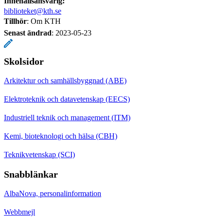
Innehållsansvarig:
biblioteket@kth.se
Tillhör
: Om KTH
Senast ändrad
:
2023-05-23
Skolsidor
Arkitektur och samhällsbyggnad (ABE)
Elektroteknik och datavetenskap (EECS)
Industriell teknik och management (ITM)
Kemi, bioteknologi och hälsa (CBH)
Teknikvetenskap (SCI)
Snabblänkar
AlbaNova, personalinformation
Webbmejl