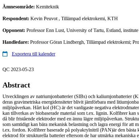
Ämnesområde:
Kemiteknik
Respondent:
Kevin Peuvot
, Tillämpad elektrokemi, KTH
Opponent:
Professor Enn Lust, University of Tartu, Estland, institut
Handledare:
Professor Göran Lindbergh, Tillämpad elektrokemi; Pr
Exportera till kalender
QC 2023-05-23
Abstract
Utvecklingen av natriumjonbatterier (SIBs) och kaliumjonbatterier (KI
deras gravimetriska energidensiteter blivit jämförbara med litiumjonba
miljöpåverkan. Hårt kol (HC) är det vanligaste negativa elektrodmate
kan tillverkas av biobaserade material som t.ex. lignin. Kolfibrer kan s
då blir fristående elektroder med en ännu lägre miljöpåverkan. Strukture
som samtidigt kan bära mekanisk belastning och lagra energi för att m
t.ex. fordon. Kolfibrer baserade på polyakrylnitril (PAN)är den bästa 
elektrod för strukturella batterier eftersom de har utmärka mekaniska