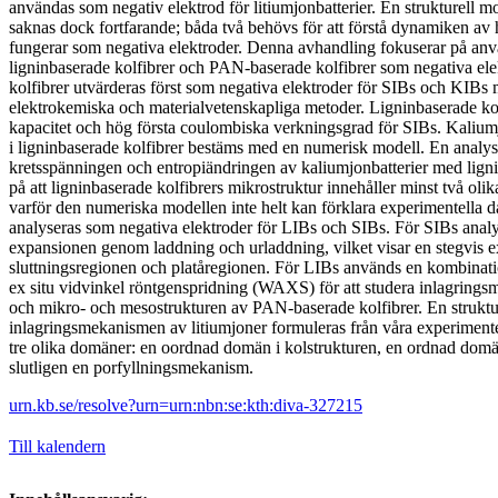
användas som negativ elektrod för litiumjonbatterier. En strukturell m
saknas dock fortfarande; båda två behövs för att förstå dynamiken av
fungerar som negativa elektroder. Denna avhandling fokuserar på an
ligninbaserade kolfibrer och PAN-baserade kolfibrer som negativa ele
kolfibrer utvärderas först som negativa elektroder för SIBs och KIB
elektrokemiska och materialvetenskapliga metoder. Ligninbaserade kol
kapacitet och hög första coulombiska verkningsgrad för SIBs. Kaliumj
i ligninbaserade kolfibrer bestäms med en numerisk modell. En analy
kretsspänningen och entropiändringen av kaliumjonbatterier med ligni
på att ligninbaserade kolfibrers mikrostruktur innehåller minst två ol
varför den numeriska modellen inte helt kan förklara experimentella 
analyseras som negativa elektroder för LIBs och SIBs. För SIBs analy
expansionen genom laddning och urladdning, vilket visar en stegvis 
sluttningsregionen och platåregionen. För LIBs används en kombinat
ex situ vidvinkel röntgenspridning (WAXS) för att studera inlagrings
och mikro- och mesostrukturen av PAN-baserade kolfibrer. En struktu
inlagringsmekanismen av litiumjoner formuleras från våra experimentel
tre olika domäner: en oordnad domän i kolstrukturen, en ordnad domä
slutligen en porfyllningsmekanism.
urn.kb.se/resolve?urn=urn:nbn:se:kth:diva-327215
Till kalendern