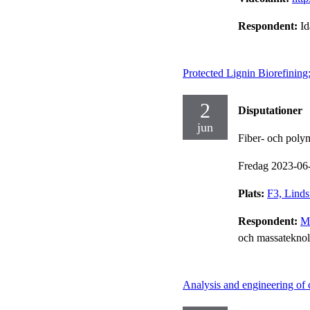
Respondent:
I
Protected Lignin Biorefining
2
Disputationer
jun
Fiber- och poly
Fredag 2023-06
Plats:
F3, Linds
Respondent:
Ma
och massateknol
Analysis and engineering of 