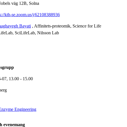
Nobels väg 12B, Solna
ps://kth-se.zoom.us/j/62108388936
haghayegh Bayati
, Affinitets-proteomik, Science for Life
LifeLab, SciLifeLab, Nilsson Lab
nsgrupp
6-07,
13.00
- 15.00
berg
Enzyme Engineering
ch evenemang