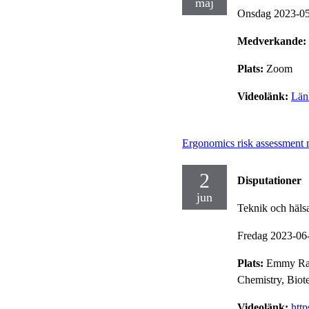
maj
Onsdag 2023-0
Medverkande:
Plats:
Zoom
Videolänk:
Länk
Ergonomics risk assessment 
2
Disputationer
jun
Teknik och häls
Fredag 2023-06
Plats:
Emmy Rap
Chemistry, Biot
Videolänk:
htt