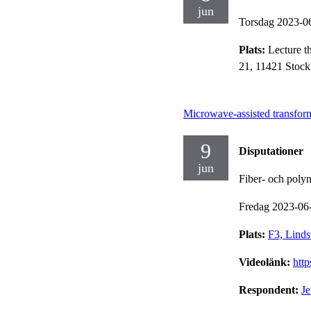
jun
Torsdag 2023-0
Plats:
Lecture t
21, 11421 Stoc
Microwave-assisted transforma
9
Disputationer
jun
Fiber- och poly
Fredag 2023-06
Plats:
F3, Linds
Videolänk:
htt
Respondent:
Je