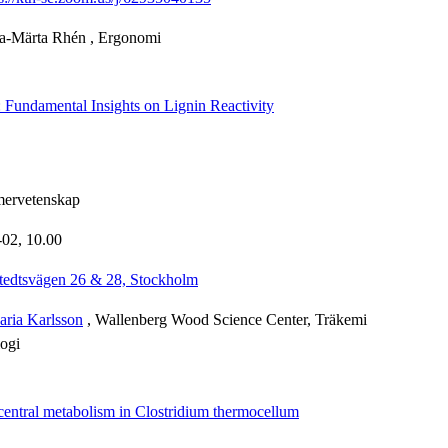
da-Märta Rhén
, Ergonomi
: Fundamental Insights on Lignin Reactivity
mervetenskap
-02,
10.00
tedtsvägen 26 & 28, Stockholm
ria Karlsson
, Wallenberg Wood Science Center, Träkemi
ogi
central metabolism in Clostridium thermocellum