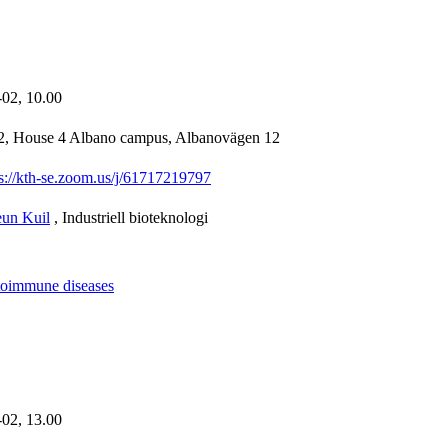
-02,
10.00
22, House 4 Albano campus, Albanovägen 12
ps://kth-se.zoom.us/j/61717219797
eun Kuil
, Industriell bioteknologi
utoimmune diseases
-02,
13.00