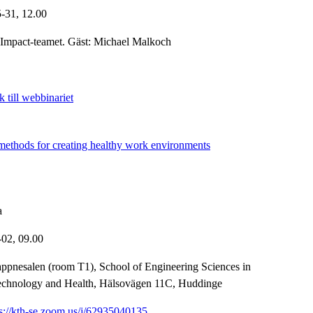
5-31,
12.00
Impact-teamet. Gäst: Michael Malkoch
 till webbinariet
methods for creating healthy work environments
a
-02,
09.00
pnesalen (room T1), School of Engineering Sciences in
echnology and Health, Hälsovägen 11C, Huddinge
ps://kth-se.zoom.us/j/62935040135