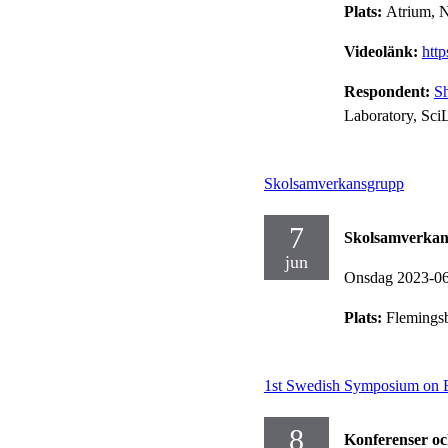
Plats:
Atrium, 
Videolänk:
htt
Respondent:
S
Laboratory, Sci
Skolsamverkansgrupp
7
Skolsamverka
jun
Onsdag 2023-0
Plats:
Flemings
1st Swedish Symposium on 
8
Konferenser o