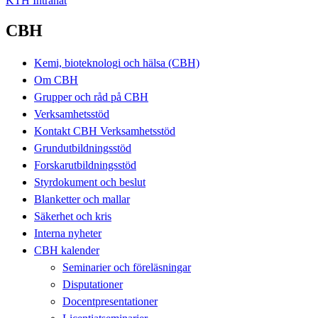
KTH Intranät
CBH
Kemi, bioteknologi och hälsa (CBH)
Om CBH
Grupper och råd på CBH
Verksamhetsstöd
Kontakt CBH Verksamhetsstöd
Grundutbildningsstöd
Forskarutbildningsstöd
Styrdokument och beslut
Blanketter och mallar
Säkerhet och kris
Interna nyheter
CBH kalender
Seminarier och föreläsningar
Disputationer
Docentpresentationer