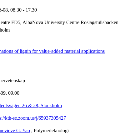
6-08,
08.30
- 17.30
heatre FD5, AlbaNova University Centre Roslagstullsbacken
kholm
tions of lignin for value-added material applications
mervetenskap
-09,
09.00
tedtsvägen 26 & 28, Stockholm
ps://kth-se.zoom.us/j/65937305427
nevieve G. Yao
, Polymerteknologi