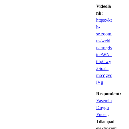
Videolä
nk:
https://kt
h-
se.zoom.
us/webi
nar/regis
ter/WN_
tlfpCwy
2So2--
moYgvc
lVg
Respondent:
Yasemin
Duygu
Yucel
,
Tillämpad
elektrokemi