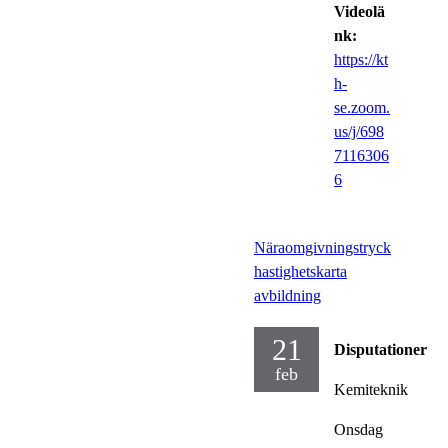
Videolä
nk:
https://kt
h-
se.zoom.
us/j/698
7116306
6
Näraomgivningstryck
hastighetskarta
avbildning
21
Disputationer
feb
Kemiteknik
Onsdag