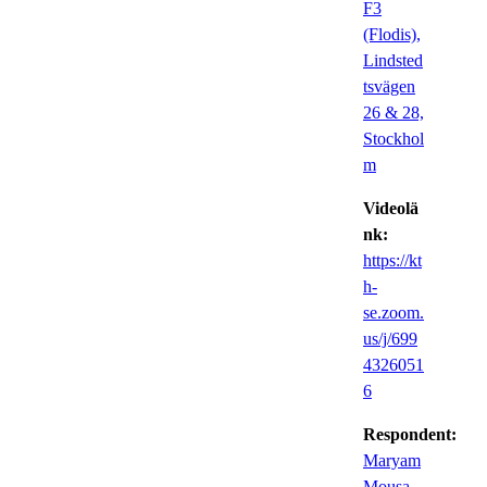
F3
(Flodis),
Lindsted
tsvägen
26 & 28,
Stockhol
m
Videolä
nk:
https://kt
h-
se.zoom.
us/j/699
4326051
6
Respondent:
Maryam
Mousa
,