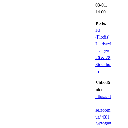
03-01,
14.00
Plats:
F3
(Flodis),
Lindsted
tsvägen
26 & 28,
Stockhol
m
Videolä
nk:
https://kt
h-
se.zoom.
us/j/681
3479585