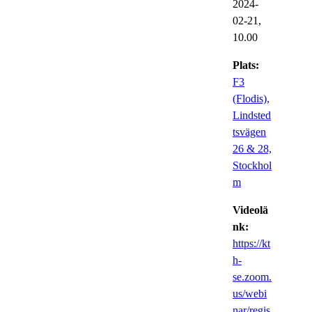
2024-
02-21,
10.00
Plats:
F3
(Flodis),
Lindsted
tsvägen
26 & 28,
Stockhol
m
Videolä
nk:
https://kt
h-
se.zoom.
us/webi
nar/regis