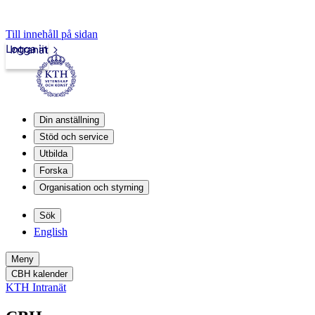
Till innehåll på sidan
Logga in
Intranät
Din anställning
Stöd och service
Utbilda
Forska
Organisation och styrning
Sök
English
Meny
CBH kalender
KTH Intranät