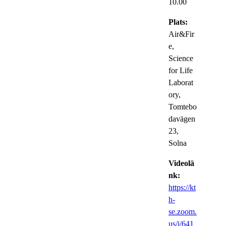
10.00
Plats:
Air&Fir
e,
Science
for Life
Laborat
ory,
Tomtebo
davägen
23,
Solna
Videolä
nk:
https://kt
h-
se.zoom.
us/j/641