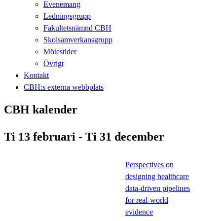
Evenemang
Ledningsgrupp
Fakultetsnämnd CBH
Skolsamverkansgrupp
Mötestider
Övrigt
Kontakt
CBH:s externa webbplats
CBH kalender
Ti 13 februari - Ti 31 december
Perspectives on
designing healthcare
data-driven pipelines
for real-world
evidence