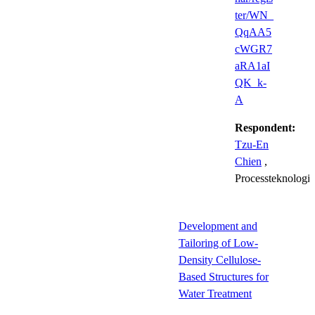
ter/WN_
QqAA5
cWGR7
aRA1aI
QK_k-
A
Respondent:
Tzu-En
Chien
,
Processteknologi
Development and
Tailoring of Low‐
Density Cellulose‐
Based Structures for
Water Treatment