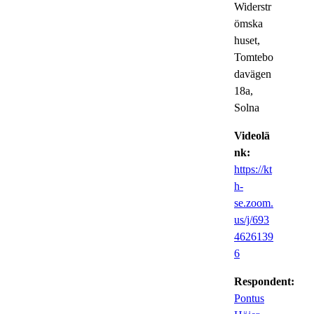
Widerstr
ömska
huset,
Tomtebo
davägen
18a,
Solna
Videolä
nk:
https://kt
h-
se.zoom.
us/j/693
4626139
6
Respondent:
Pontus