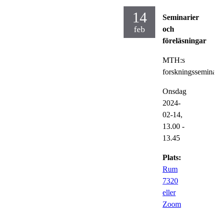
14
Seminarier
feb
och
föreläsningar
MTH:s
forskningsseminar
Onsdag
2024-
02-14,
13.00
-
13.45
Plats:
Rum
7320
eller
Zoom