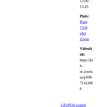
13.00
-
13.45
Plats:
Rum
7320
eller
Zoom
Videolä
nk:
https://kt
h-
se.zoom.
us/j/698
7116306
6
LiFePO4-coated