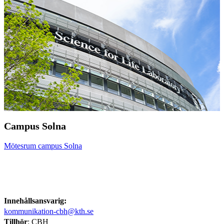
Campus Solna
Mötesrum campus Solna
Innehållsansvarig:
kommunikation-cbh@kth.se
Tillhör
: CBH