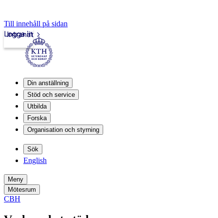
Till innehåll på sidan
Logga in
Intranät
Din anställning
Stöd och service
Utbilda
Forska
Organisation och styrning
Sök
English
Meny
Mötesrum
CBH