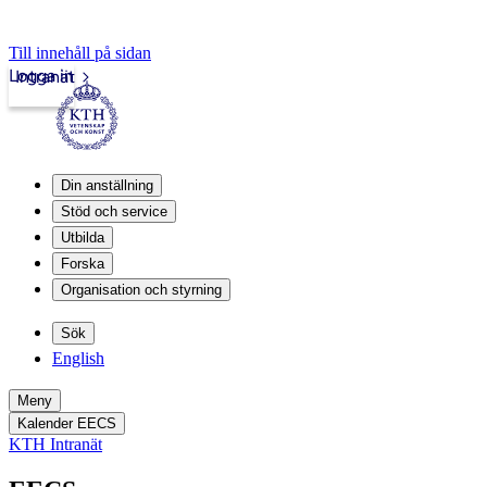
Till innehåll på sidan
Logga in
Intranät
Din anställning
Stöd och service
Utbilda
Forska
Organisation och styrning
Sök
English
Meny
Kalender EECS
KTH Intranät