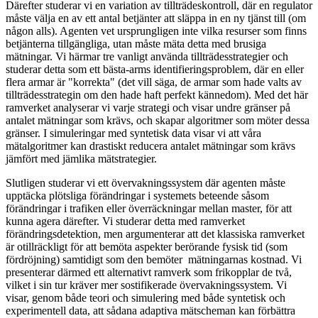
Därefter studerar vi en variation av tillträdeskontroll, där en regulator
måste välja en av ett antal betjänter att släppa in en ny tjänst till (om
någon alls). Agenten vet ursprungligen inte vilka resurser som finns
betjänterna tillgängliga, utan måste mäta detta med brusiga
mätningar. Vi härmar tre vanligt använda tillträdesstrategier och
studerar detta som ett bästa-arms identifieringsproblem, där en eller
flera armar är "korrekta" (det vill säga, de armar som hade valts av
tillträdesstrategin om den hade haft perfekt kännedom). Med det här
ramverket analyserar vi varje strategi och visar undre gränser på
antalet mätningar som krävs, och skapar algoritmer som möter dessa
gränser. I simuleringar med syntetisk data visar vi att våra
mätalgoritmer kan drastiskt reducera antalet mätningar som krävs
jämfört med jämlika mätstrategier.
Slutligen studerar vi ett övervakningssystem där agenten måste
upptäcka plötsliga förändringar i systemets beteende såsom
förändringar i trafiken eller överräckningar mellan master, för att
kunna agera därefter. Vi studerar detta med ramverket
förändringsdetektion, men argumenterar att det klassiska ramverket
är otillräckligt för att bemöta aspekter berörande fysisk tid (som
fördröjning) samtidigt som den bemöter mätningarnas kostnad. Vi
presenterar därmed ett alternativt ramverk som frikopplar de två,
vilket i sin tur kräver mer sostifikerade övervakningssystem. Vi
visar, genom både teori och simulering med både syntetisk och
experimentell data, att sådana adaptiva mätscheman kan förbättra