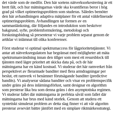
det värde som de medför. Den här sortens nätverksorkestrering är ett
brett fält, och hur mätningarnas värde ska kvantifieras beror i hög
grad på vilket optimeringsproblem som studeras. Således bemöter
den här avhandlningen adaptiva mätplaner för ett antal väldefinerade
optimeringsproblem. Avhandlingen tar formen av en
sammanlänkning, där följandes en introduktion som beskriver
bakgrund, syfte, problemformulering, metodologi och
forskningsbidrag så presenterar vi varje problem separat genom de
artiklar vi inlämnat till olika konferenser.
Först studerar vi optimal spektrumaccess för lågprioritetstjänster. Vi
antar att nätverksregulatorn har begränsat med möjligheter att mäta
spektrumanvändning innan den tillger som mest ett resursblock till
tjänsten med lägre prioritet att skicka data på, och de här
mätningarna har en känd kostnad. Vi studerar det här ramverket från
perspektivet av flerarmade banditer med flera armdragningar per
beslut, ett ramverk vi benämner förutsägande banditer (predictive
bandits). Vi analyserar sådana banditer och visar en problemspecifik
undre gräns på dess inlärningsförlust, samt designar en algorithm
som presterar lika bra som denna gräns i den asymptotiska regimen.
Vi studerar fallet där mätningarna är perfekta såväl som fallet där
mätningarna har brus med känd storlek. Genom att studera ett
syntetiskt simulerat problem av detta slag finner vi att vår algoritm
presterar avsevärt bättre jämfört med en simplare riktmärkesstrategi.