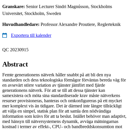
Granskare:
Senior Lecturer Sindri Magnússon, Stockholms
Universitet, Stockholm, Sweden
Huvudhandledare:
Professor Alexandre Proutiere, Reglerteknik
Exportera till kalender
QC 20230915
Abstract
Femte generationens nätverk håller snabbt på att bli den nya
standarden och dess teknologiska förmågor förväntas bereda väg för
en avsevärt större variation av tjänster jämfört med fjärde
generationens nätverk. För att se till att dessa tjänster kan
samexistera och möta sina standardiserade krav måste nätverkens
resurser provisioneras, hanteras och omkonfigureras på ett mycket
mer komplext vis än tidigare. Det är därmed inte längre tillräckligt
att välja en simpel, statisk plan för att samla den nödvändiga
information som krävs för att ta beslut. Istället behöver man adaptivt,
med hänsyn till nätversystemens dynamik, avväga mätningarnas
kostnad i termer av effekt-, CPU- och bandbreddskonsumtion mot