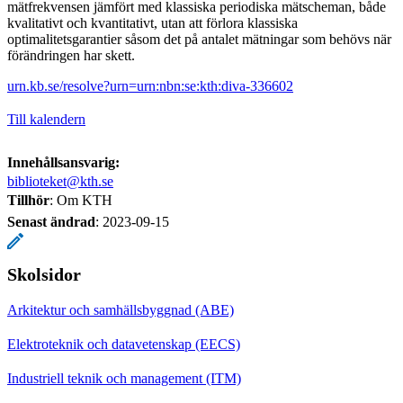
mätfrekvensen jämfört med klassiska periodiska mätscheman, både
kvalitativt och kvantitativt, utan att förlora klassiska
optimalitetsgarantier såsom det på antalet mätningar som behövs när
förändringen har skett.
urn.kb.se/resolve?urn=urn:nbn:se:kth:diva-336602
Till kalendern
Innehållsansvarig:
biblioteket@kth.se
Tillhör
: Om KTH
Senast ändrad
:
2023-09-15
Skolsidor
Arkitektur och samhällsbyggnad (ABE)
Elektroteknik och datavetenskap (EECS)
Industriell teknik och management (ITM)