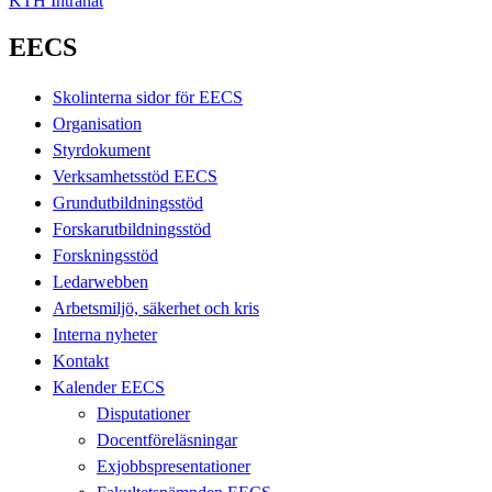
KTH Intranät
EECS
Skolinterna sidor för EECS
Organisation
Styrdokument
Verksamhetsstöd EECS
Grundutbildningsstöd
Forskarutbildningsstöd
Forskningsstöd
Ledarwebben
Arbetsmiljö, säkerhet och kris
Interna nyheter
Kontakt
Kalender EECS
Disputationer
Docentföreläsningar
Exjobbspresentationer