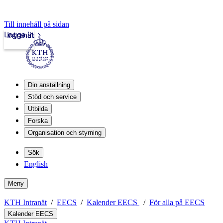
Till innehåll på sidan
Logga in
Intranät
Din anställning
Stöd och service
Utbilda
Forska
Organisation och styrning
Sök
English
Meny
KTH Intranät
EECS
Kalender EECS
För alla på EECS
Kalender EECS