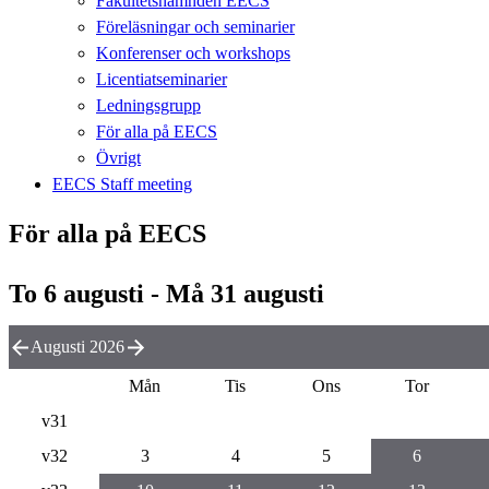
Fakultetsnämnden EECS
Föreläsningar och seminarier
Konferenser och workshops
Licentiatseminarier
Ledningsgrupp
För alla på EECS
Övrigt
EECS Staff meeting
För alla på EECS
To 6 augusti - Må 31 augusti
Augusti 2026
Mån
Tis
Ons
Tor
v31
v32
3
4
5
6