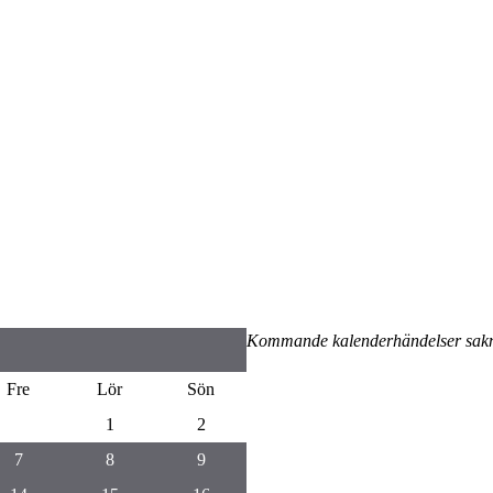
Kommande kalenderhändelser sak
Fre
Lör
Sön
1
2
7
8
9