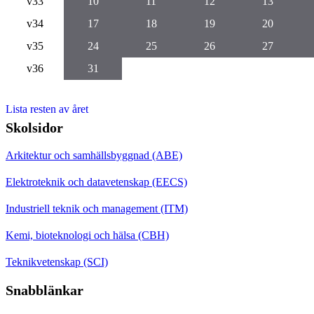
v33
10
11
12
13
v34
17
18
19
20
v35
24
25
26
27
v36
31
Lista resten av året
Skolsidor
Arkitektur och samhällsbyggnad (ABE)
Elektroteknik och datavetenskap (EECS)
Industriell teknik och management (ITM)
Kemi, bioteknologi och hälsa (CBH)
Teknikvetenskap (SCI)
Snabblänkar