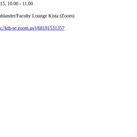
-15,
10.00
- 11.00
ahlander/Faculty Lounge Kista (Zoom)
ps://kth-se.zoom.us/j/68191531357