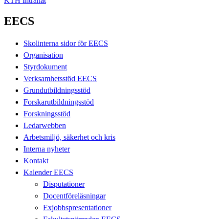
KTH Intranät
EECS
Skolinterna sidor för EECS
Organisation
Styrdokument
Verksamhetsstöd EECS
Grundutbildningsstöd
Forskarutbildningsstöd
Forskningsstöd
Ledarwebben
Arbetsmiljö, säkerhet och kris
Interna nyheter
Kontakt
Kalender EECS
Disputationer
Docentföreläsningar
Exjobbspresentationer