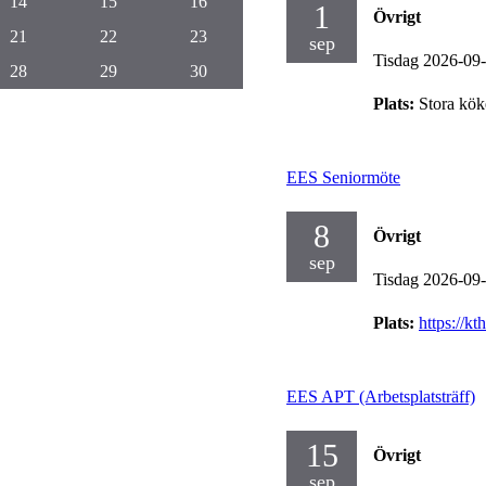
14
15
16
1
Övrigt
21
22
23
sep
Tisdag 2026-09
28
29
30
Plats:
Stora kö
EES Seniormöte
8
Övrigt
sep
Tisdag 2026-09
Plats:
https://k
EES APT (Arbetsplatsträff)
15
Övrigt
sep