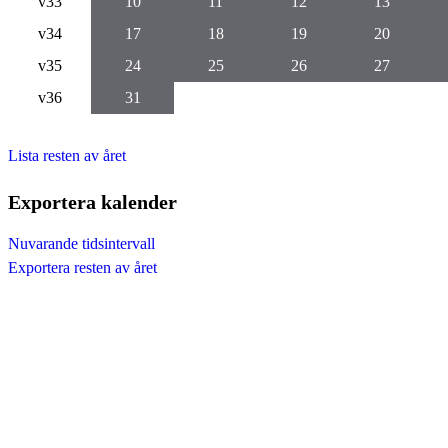
v33
10
11
12
13
v34
17
18
19
20
v35
24
25
26
27
v36
31
Lista resten av året
Exportera kalender
Nuvarande tidsintervall
Exportera resten av året