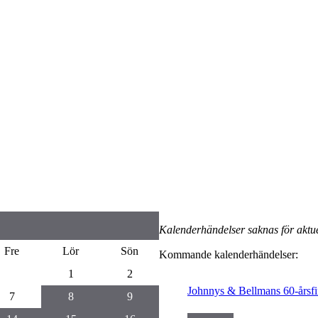
Kalenderhändelser saknas för aktue
Fre
Lör
Sön
Kommande kalenderhändelser:
1
2
Johnnys & Bellmans 60-årsfi
7
8
9