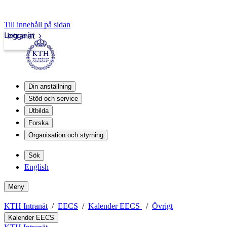
Till innehåll på sidan
Logga in
Intranät
Din anställning
Stöd och service
Utbilda
Forska
Organisation och styrning
Sök
English
Meny
KTH Intranät
EECS
Kalender EECS
Övrigt
Kalender EECS