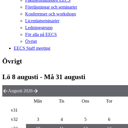
Fakultetsnämnden EECS
Föreläsningar och seminarier
Konferenser och workshops
Licentiatseminarier
Ledningsgrupp
För alla på EECS
Övrigt
EECS Staff meeting
Övrigt
Lö 8 augusti - Må 31 augusti
Augusti 2026
Mån
Tis
Ons
Tor
v31
v32
3
4
5
6