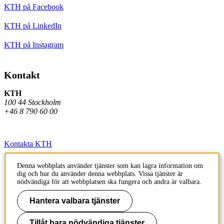
KTH på Facebook
KTH på LinkedIn
KTH på Instagram
Kontakt
KTH
100 44 Stockholm
+46 8 790 60 00
Kontakta KTH
Jobba på KTH
Denna webbplats använder tjänster som kan lagra information om
dig och hur du använder denna webbplats. Vissa tjänster är
Press och media
nödvändiga för att webbplatsen ska fungera och andra är valbara.
Faktura och betalning KTH
Hantera valbara tjänster
Om KTH:s webbplatser
Tillåt bara nödvändiga tjänster