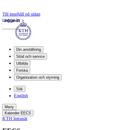
Till innehåll på sidan
Logga in
Intranät
Din anställning
Stöd och service
Utbilda
Forska
Organisation och styrning
Sök
English
Meny
Kalender EECS
KTH Intranät