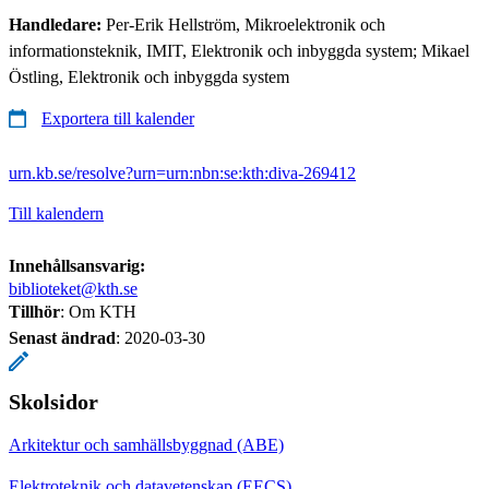
Handledare:
Per-Erik Hellström, Mikroelektronik och
informationsteknik, IMIT, Elektronik och inbyggda system; Mikael
Östling, Elektronik och inbyggda system
Exportera till kalender
urn.kb.se/resolve?urn=urn:nbn:se:kth:diva-269412
Till kalendern
Innehållsansvarig:
biblioteket@kth.se
Tillhör
: Om KTH
Senast ändrad
:
2020-03-30
Skolsidor
Arkitektur och samhällsbyggnad (ABE)
Elektroteknik och datavetenskap (EECS)