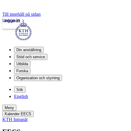
Till innehåll på sidan
Logga in
Intranät
Din anställning
Stöd och service
Utbilda
Forska
Organisation och styrning
Sök
English
Meny
Kalender EECS
KTH Intranät