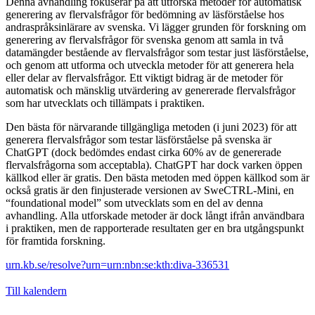
Denna avhandling fokuserar på att utforska metoder för automatisk
generering av flervalsfrågor för bedömning av läsförståelse hos
andraspråksinlärare av svenska. Vi lägger grunden för forskning om
generering av flervalsfrågor för svenska genom att samla in två
datamängder bestående av flervalsfrågor som testar just läsförståelse,
och genom att utforma och utveckla metoder för att generera hela
eller delar av flervalsfrågor. Ett viktigt bidrag är de metoder för
automatisk och mänsklig utvärdering av genererade flervalsfrågor
som har utvecklats och tillämpats i praktiken.
Den bästa för närvarande tillgängliga metoden (i juni 2023) för att
generera flervalsfrågor som testar läsförståelse på svenska är
ChatGPT (dock bedömdes endast cirka 60% av de genererade
flervalsfrågorna som acceptabla). ChatGPT har dock varken öppen
källkod eller är gratis. Den bästa metoden med öppen källkod som är
också gratis är den finjusterade versionen av SweCTRL-Mini, en
“foundational model” som utvecklats som en del av denna
avhandling. Alla utforskade metoder är dock långt ifrån användbara
i praktiken, men de rapporterade resultaten ger en bra utgångspunkt
för framtida forskning.
urn.kb.se/resolve?urn=urn:nbn:se:kth:diva-336531
Till kalendern