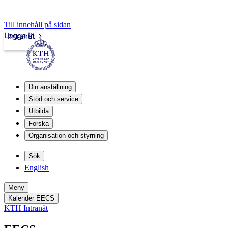
Till innehåll på sidan
Logga in
Intranät
Din anställning
Stöd och service
Utbilda
Forska
Organisation och styrning
Sök
English
Meny
Kalender EECS
KTH Intranät