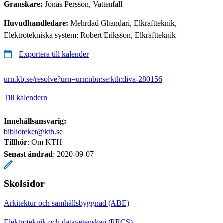
Granskare:
Jonas Persson, Vattenfall
Huvudhandledare:
Mehrdad Ghandari, Elkraftteknik,
Elektrotekniska system; Robert Eriksson, Elkraftteknik
Exportera till kalender
urn.kb.se/resolve?urn=urn:nbn:se:kth:diva-280156
Till kalendern
Innehållsansvarig:
biblioteket@kth.se
Tillhör
: Om KTH
Senast ändrad
:
2020-09-07
Skolsidor
Arkitektur och samhällsbyggnad (ABE)
Elektroteknik och datavetenskap (EECS)