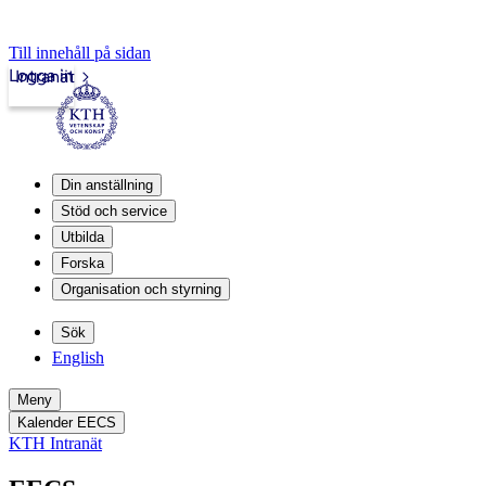
Till innehåll på sidan
Logga in
Intranät
Din anställning
Stöd och service
Utbilda
Forska
Organisation och styrning
Sök
English
Meny
Kalender EECS
KTH Intranät