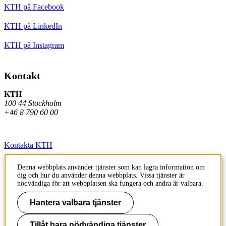
KTH på Facebook
KTH på LinkedIn
KTH på Instagram
Kontakt
KTH
100 44 Stockholm
+46 8 790 60 00
Kontakta KTH
Jobba på KTH
Denna webbplats använder tjänster som kan lagra information om
dig och hur du använder denna webbplats. Vissa tjänster är
Press och media
nödvändiga för att webbplatsen ska fungera och andra är valbara.
Faktura och betalning KTH
Hantera valbara tjänster
Om KTH:s webbplatser
Tillåt bara nödvändiga tjänster