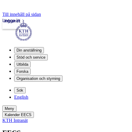
Till innehåll på sidan
Logga in
Intranät
Din anställning
Stöd och service
Utbilda
Forska
Organisation och styrning
Sök
English
Meny
Kalender EECS
KTH Intranät