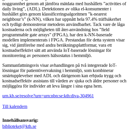
noggrannhet genom att jämföra mätdata med hushållets ”activities of
daily living”, (ADL). Detektionen av olika el-konsumenter i
hushållet görs genom klassificeringsalgoritmen ”k-nearest
neighbour’s” (k-NN), vilken har uppnått hela 97.4% träffsäkerhet
och tydligt demonstrerar metodens användbarhet. Tack vare de låga
kostnaderna och möjligheten till åter-användning hos ”field
programmable gate arrays” (FPGA), har den k-NN-baserade
modellen implementerats i FPGA. Prestandan för detta system visar
sig, vid jämförelse med andra beräkningsplattformar, vara ett
kostnadseffektivt sätt att använda IoT-baserade lösningar för
monitorering av personers hälsostatus i hemmiljö.
Sammanfattningsvis visar avhandlingen på två integrerade IoT-
lösningar för patientövervakning i hemmiljö, som kombinerar
smärtupplevelser med ADL och därigenom kan erbjuda trygg och
kostnadseffektiv assistans till vården av sjuka och äldre personer och
möjliggöra för individer att leva längre i sina egna hem.
urn.kb.se/resolve?urn=urn:nbn:se:kth:diva-304961
Till kalendern
Innehållsansvarig:
biblioteket@kth.se