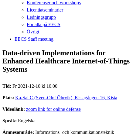
Konferenser och workshops
Licentiatseminarier
Ledningsgrupp
För alla på EECS
Övrigt
EECS Staff meeting
Data-driven Implementations for
Enhanced Healthcare Internet-of-Things
Systems
Tid:
Fr 2021-12-10 kl 10.00
Plats:
Ka-Sal C (Sven-Olof Öhrvik), Kistagången 16, Kista
Videolänk:
zoom link for online defense
Språk:
Engelska
Ämnesområde:
Informations- och kommunikationsteknik