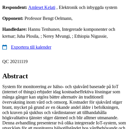
Respondent:
Amleset Kelati
, Elektronik och inbyggda system
Opponent:
Professor Bengt Oelmann,
Handledare:
Hannu Tenhunen, Integrerade komponenter och
kretsar; Juha Plosila, ; Nerey Mvungi, ; Ethiopia Nigussie,
Exportera till kalender
QC 20211119
Abstract
System för monitorering av hälso- och sjukvård baserade på IoT
(internet of things) erbjuder idag kostnadseffektiva lösningar som
många gånger kan utgöra bättre alternativ än traditionell
övervakning inom vård och omsorg. Kostnader för sjukvård stiger
brant, mycket på grund av en ökande andel äldre i befolkningen,
och kraven på sjukhus och vårdinstanser att tillhandahålla
högkvalitativa tjänster stiger därmed och blir alltmer utmanande.
Denna avhandling presenterar två olika integrerade IoT-system, som
utvecklats för att monitorera hälsotillståndet hos vårdbehövande och