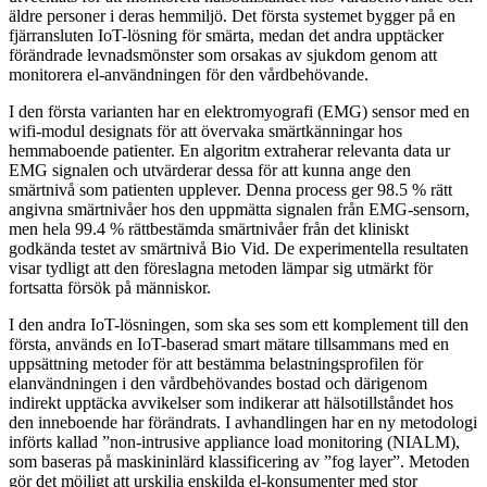
äldre personer i deras hemmiljö. Det första systemet bygger på en
fjärransluten IoT-lösning för smärta, medan det andra upptäcker
förändrade levnadsmönster som orsakas av sjukdom genom att
monitorera el-användningen för den vårdbehövande.
I den första varianten har en elektromyografi (EMG) sensor med en
wifi-modul designats för att övervaka smärtkänningar hos
hemmaboende patienter. En algoritm extraherar relevanta data ur
EMG signalen och utvärderar dessa för att kunna ange den
smärtnivå som patienten upplever. Denna process ger 98.5 % rätt
angivna smärtnivåer hos den uppmätta signalen från EMG-sensorn,
men hela 99.4 % rättbestämda smärtnivåer från det kliniskt
godkända testet av smärtnivå Bio Vid. De experimentella resultaten
visar tydligt att den föreslagna metoden lämpar sig utmärkt för
fortsatta försök på människor.
I den andra IoT-lösningen, som ska ses som ett komplement till den
första, används en IoT-baserad smart mätare tillsammans med en
uppsättning metoder för att bestämma belastningsprofilen för
elanvändningen i den vårdbehövandes bostad och därigenom
indirekt upptäcka avvikelser som indikerar att hälsotillståndet hos
den inneboende har förändrats. I avhandlingen har en ny metodologi
införts kallad ”non-intrusive appliance load monitoring (NIALM),
som baseras på maskininlärd klassificering av ”fog layer”. Metoden
gör det möjligt att urskilja enskilda el-konsumenter med stor