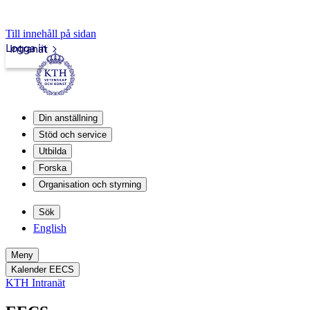
Till innehåll på sidan
Logga in
Intranät
Din anställning
Stöd och service
Utbilda
Forska
Organisation och styrning
Sök
English
Meny
Kalender EECS
KTH Intranät