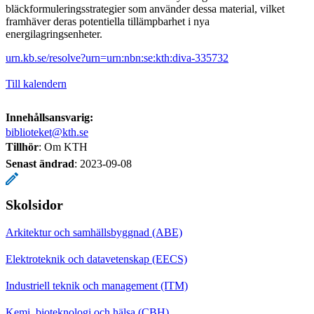
bläckformuleringsstrategier som använder dessa material, vilket
framhäver deras potentiella tillämpbarhet i nya
energilagringsenheter.
urn.kb.se/resolve?urn=urn:nbn:se:kth:diva-335732
Till kalendern
Innehållsansvarig:
biblioteket@kth.se
Tillhör
: Om KTH
Senast ändrad
:
2023-09-08
Skolsidor
Arkitektur och samhällsbyggnad (ABE)
Elektroteknik och datavetenskap (EECS)
Industriell teknik och management (ITM)
Kemi, bioteknologi och hälsa (CBH)