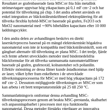
Resultatet av grafenbaserade fasta MSC:er fria från metallisk
strömavtagare uppvisar hög ytkapacitans på 0,1 mF cm−2 och har
potential för tillverkning på chip. I det andra arbetet används en
enkel integration av bläckstråleutskriftmed elektroplätering för att
tillverka flexibla hybrid-MSC:er baserade på grafen, Fe2O3 och
MnO2 nanomaterial med ∼90% bibehållen kapacitans efter 10 000
laddningscykler.
I den andra delen av avhandlingen beskrivs en direkt
laserskrivprocess baserad på en mängd elektrokemiskt högaktiva
nanomaterial som inte är kompatibla med bläckstråleutskrift, som ett
gångbart alternativ till tillverkning av plana MSC. I det tredje, fjärde
och femte arbetet utvecklades metoder med bindemedelsfria
bläckformulae för att tillverka sammansatta nanomaterialfilmer
baserade på grafen, grafenoxid, kolnanotuber och polianilin.
Effektiv mönstring av dessa filmer kunde åstadkommas med hjälp
av laser, vilket lyfter fram enkelheten i de utvecklade
tillverkningsprocesserna för MSC:er med hög ytkapacitans på 172
mF cm−2. Dessutom möjliggjorde tillverkningen av MSC:er som
kan arbeta i ett brett temperaturområde på 25 till 250 °C.
Sammanfattningsvis omformar denna avhandling MSC-
tillverkningsprocessen genom att beakta MSC-prestanda, skalbarhet
och anpassningsbarhet i processen mot nya funktionella
nanomaterial. Dessa metoder förstärks ytterligare av innovativa