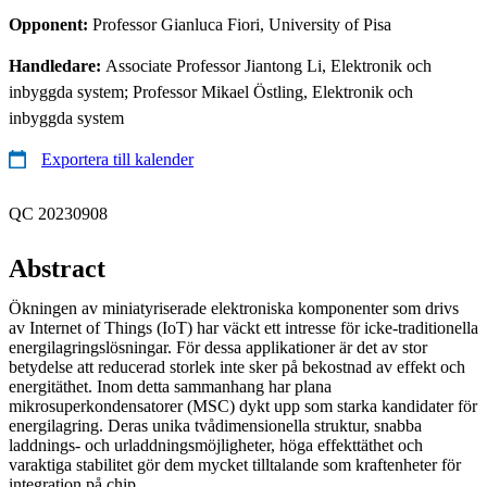
Opponent:
Professor Gianluca Fiori, University of Pisa
Handledare:
Associate Professor Jiantong Li, Elektronik och
inbyggda system; Professor Mikael Östling, Elektronik och
inbyggda system
Exportera till kalender
QC 20230908
Abstract
Ökningen av miniatyriserade elektroniska komponenter som drivs
av Internet of Things (IoT) har väckt ett intresse för icke-traditionella
energilagringslösningar. För dessa applikationer är det av stor
betydelse att reducerad storlek inte sker på bekostnad av effekt och
energitäthet. Inom detta sammanhang har plana
mikrosuperkondensatorer (MSC) dykt upp som starka kandidater för
energilagring. Deras unika tvådimensionella struktur, snabba
laddnings- och urladdningsmöjligheter, höga effekttäthet och
varaktiga stabilitet gör dem mycket tilltalande som kraftenheter för
integration på chip.