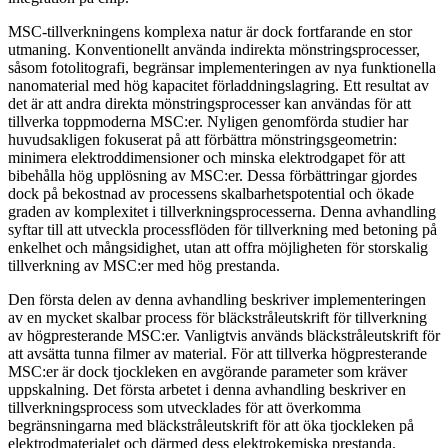
MSC-tillverkningens komplexa natur är dock fortfarande en stor
utmaning. Konventionellt använda indirekta mönstringsprocesser,
såsom fotolitografi, begränsar implementeringen av nya funktionella
nanomaterial med hög kapacitet förladdningslagring. Ett resultat av
det är att andra direkta mönstringsprocesser kan användas för att
tillverka toppmoderna MSC:er. Nyligen genomförda studier har
huvudsakligen fokuserat på att förbättra mönstringsgeometrin:
minimera elektroddimensioner och minska elektrodgapet för att
bibehålla hög upplösning av MSC:er. Dessa förbättringar gjordes
dock på bekostnad av processens skalbarhetspotential och ökade
graden av komplexitet i tillverkningsprocesserna. Denna avhandling
syftar till att utveckla processflöden för tillverkning med betoning på
enkelhet och mångsidighet, utan att offra möjligheten för storskalig
tillverkning av MSC:er med hög prestanda.
Den första delen av denna avhandling beskriver implementeringen
av en mycket skalbar process för bläckstråleutskrift för tillverkning
av högpresterande MSC:er. Vanligtvis används bläckstråleutskrift för
att avsätta tunna filmer av material. För att tillverka högpresterande
MSC:er är dock tjockleken en avgörande parameter som kräver
uppskalning. Det första arbetet i denna avhandling beskriver en
tillverkningsprocess som utvecklades för att överkomma
begränsningarna med bläckstråleutskrift för att öka tjockleken på
elektrodmaterialet och därmed dess elektrokemiska prestanda.