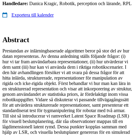
Handledare:
Danica Kragic, Robotik, perception och lärande, RPL
Exportera till kalender
Abstract
Prestandan av inlärningbaserade algoritmer beror på stor del av hur
datan representeras. Av denna anledning ställs följande frågor: (i)
hur vi tar fram användarbara representationer, (ii) hur utvärderar vi
dem samt (iii) hur kan vi använda dem i riktiga robotikscenarier. I
den här avhandlingen försöker vi att svara på dessa frågor för att
hitta inlärda, strukturerade, representationer för manipulation av
rigida och icke-rigida objekt. Först behandlar vi hur man kan lära in
en strukturerad representation och visar att inkorporering av struktur,
genom användandet av statistiska priors, är fördelaktigt inom vissa
robotikuppgifter. Vidare så diskuterar vi passande tillvägagångssätt
för att utvärdera strukturerade representationer, samt presenterar ett
standardiserat test för tygmanipulering för robotar med två armar.
Till sist så introducerar vi ramverket Latent Space Roadmap (LSR)
för visuell beslutsplanering, där råa observationer mappas till en
lågdimensionell latent rymd. Dessa punkter kopplas samman med
hjälp av LSR, och visuella beslutsplaner genereras för en simulerad