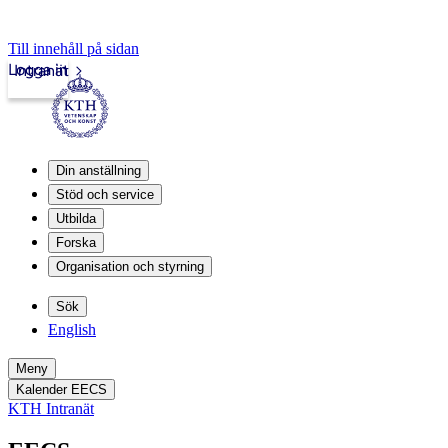
Till innehåll på sidan
Logga in
Intranät
Din anställning
Stöd och service
Utbilda
Forska
Organisation och styrning
Sök
English
Meny
Kalender EECS
KTH Intranät