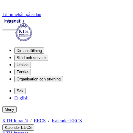
Till innehåll på sidan
Logga in
Intranät
Din anställning
Stöd och service
Utbilda
Forska
Organisation och styrning
Sök
English
Meny
KTH Intranät
EECS
Kalender EECS
Kalender EECS