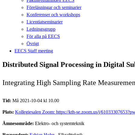
Fakultetsnämnden EECS
Föreläsningar och seminarier
Konferenser och workshops
Licentiatseminarier
Ledningsgrupp
För alla på EECS
Övrigt
EECS Staff meeting
Distributed Signal Processing in Digital Su
Integrating High Sampling Rate Measurement
Tid:
Må 2021-10-04 kl 10.00
Plats:
Kollegiesalen Zoom: https://kth-se.zoom.us/j/610333076
Ämnesområde:
Elektro- och systemteknik
Respondent:
Fabian Hohn
, Elkraftteknik