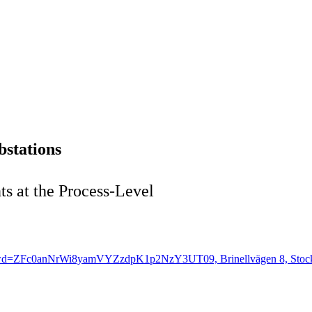
bstations
s at the Process-Level
53?pwd=ZFc0anNrWi8yamVYZzdpK1p2NzY3UT09, Brinellvägen 8, Stock