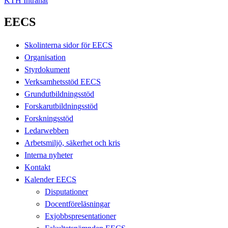
KTH Intranät
EECS
Skolinterna sidor för EECS
Organisation
Styrdokument
Verksamhetsstöd EECS
Grundutbildningsstöd
Forskarutbildningsstöd
Forskningsstöd
Ledarwebben
Arbetsmiljö, säkerhet och kris
Interna nyheter
Kontakt
Kalender EECS
Disputationer
Docentföreläsningar
Exjobbspresentationer