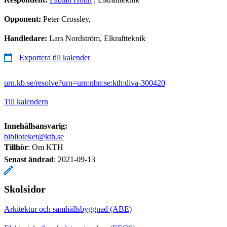
Opponent:
Peter Crossley,
Handledare:
Lars Nordström, Elkraftteknik
Exportera till kalender
urn.kb.se/resolve?urn=urn:nbn:se:kth:diva-300420
Till kalendern
Innehållsansvarig:
biblioteket@kth.se
Tillhör
: Om KTH
Senast ändrad
:
2021-09-13
Skolsidor
Arkitektur och samhällsbyggnad (ABE)